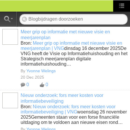
Meer grip op informatie met nieuwe visie en
meerjarenplan
Bron:
Meer grip op informatie met nieuwe visie en
meerjarenplan | VNG
dinsdag 16 december 2025De
VNG heeft de Visie op Informatiehuishouding en het
Strategisch meerjarenplan digitale
informatiehuishouding…
By
Yvonne Welings
20 Dec 2025
0
0
Nieuw onderzoek: fors meer kosten voor
informatiebeveiliging
Bron:
Nieuw onderzoek: fors meer kosten voor
informatiebeveiliging | VNG
woensdag 26 november
2025Gemeenten staan voor een forse financiële
uitdaging om te voldoen aan nieuwe eisen rond…
By
Yvonne Welings