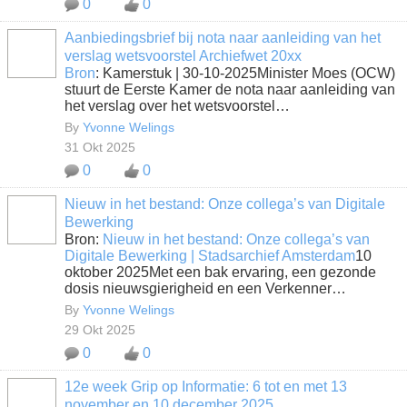
0
0
Aanbiedingsbrief bij nota naar aanleiding van het
verslag wetsvoorstel Archiefwet 20xx
Bron
: Kamerstuk | 30-10-2025Minister Moes (OCW)
stuurt de Eerste Kamer de nota naar aanleiding van
het verslag over het wetsvoorstel…
By
Yvonne Welings
31 Okt 2025
0
0
Nieuw in het bestand: Onze collega’s van Digitale
Bewerking
Bron:
Nieuw in het bestand: Onze collega’s van
Digitale Bewerking | Stadsarchief Amsterdam
10
oktober 2025Met een bak ervaring, een gezonde
dosis nieuwsgierigheid en een Verkenner…
By
Yvonne Welings
29 Okt 2025
0
0
12e week Grip op Informatie: 6 tot en met 13
november en 10 december 2025