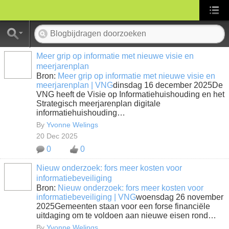
Meer grip op informatie met nieuwe visie en
meerjarenplan
Bron:
Meer grip op informatie met nieuwe visie en
meerjarenplan | VNG
dinsdag 16 december 2025De
VNG heeft de Visie op Informatiehuishouding en het
Strategisch meerjarenplan digitale
informatiehuishouding…
By
Yvonne Welings
20 Dec 2025
0
0
Nieuw onderzoek: fors meer kosten voor
informatiebeveiliging
Bron:
Nieuw onderzoek: fors meer kosten voor
informatiebeveiliging | VNG
woensdag 26 november
2025Gemeenten staan voor een forse financiële
uitdaging om te voldoen aan nieuwe eisen rond…
By
Yvonne Welings