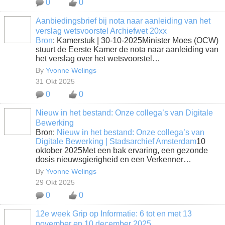
0
0
Aanbiedingsbrief bij nota naar aanleiding van het
verslag wetsvoorstel Archiefwet 20xx
Bron
: Kamerstuk | 30-10-2025Minister Moes (OCW)
stuurt de Eerste Kamer de nota naar aanleiding van
het verslag over het wetsvoorstel…
By
Yvonne Welings
31 Okt 2025
0
0
Nieuw in het bestand: Onze collega’s van Digitale
Bewerking
Bron:
Nieuw in het bestand: Onze collega’s van
Digitale Bewerking | Stadsarchief Amsterdam
10
oktober 2025Met een bak ervaring, een gezonde
dosis nieuwsgierigheid en een Verkenner…
By
Yvonne Welings
29 Okt 2025
0
0
12e week Grip op Informatie: 6 tot en met 13
november en 10 december 2025