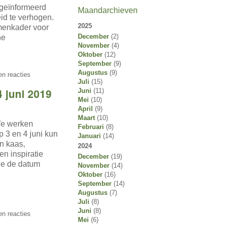
geïnformeerd
Maandarchieven
id te verhogen.
2025
menkader voor
December
(2)
ne
November
(4)
Oktober
(12)
September
(9)
Augustus
(9)
n reacties
Juli
(15)
4 juni 2019
Juni
(11)
Mei
(10)
April
(9)
Maart
(10)
We werken
Februari
(8)
 3 en 4 juni kun
Januari
(14)
an kaas,
2024
en inspiratie
December
(19)
 je de datum
November
(14)
Oktober
(16)
September
(14)
Augustus
(7)
Juli
(8)
Juni
(8)
n reacties
Mei
(6)