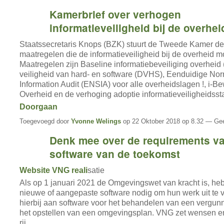
Kamerbrief over verhogen
informatieveiligheid bij de overhei
Staatssecretaris Knops (BZK) stuurt de Tweede Kamer de
maatregelen die de informatieveiligheid bij de overheid 
Maatregelen zijn Baseline informatiebeveiliging overheid (
veiligheid van hard- en software (DVHS), Eenduidige Nor
Information Audit (ENSIA) voor alle overheidslagen !, i-Be
Overheid en de verhoging adoptie informatieveiligheids
Doorgaan
Toegevoegd door
Yvonne Welings
op 22 Oktober 2018 op 8.32 — Gee
Denk mee over de requirements v
software van de toekomst
Website VNG reali
satie
Als op 1 januari 2021 de Omgevingswet van kracht is, h
nieuwe of aangepaste software nodig om hun werk uit te 
hierbij aan software voor het behandelen van een vergun
het opstellen van een omgevingsplan. VNG zet wensen e
rij.