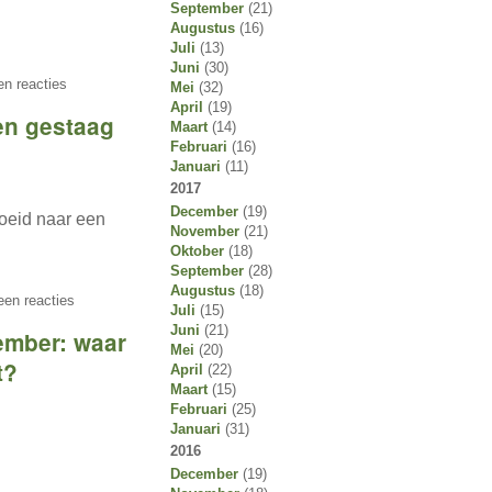
September
(21)
Augustus
(16)
Juli
(13)
Juni
(30)
n reacties
Mei
(32)
April
(19)
en gestaag
Maart
(14)
Februari
(16)
Januari
(11)
2017
December
(19)
oeid naar een
November
(21)
Oktober
(18)
September
(28)
Augustus
(18)
en reacties
Juli
(15)
Juni
(21)
ember: waar
Mei
(20)
t?
April
(22)
Maart
(15)
Februari
(25)
Januari
(31)
2016
December
(19)