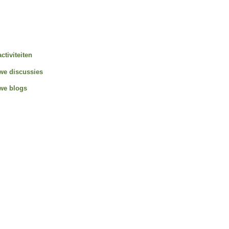
activiteiten
we discussies
we blogs