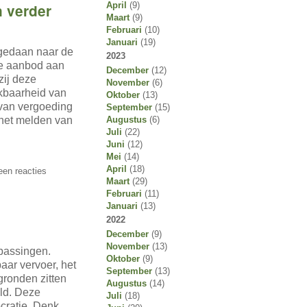
April
(9)
 verder
Maart
(9)
Februari
(10)
Januari
(19)
gedaan naar de
2023
ke aanbod aan
December
(12)
zij deze
November
(6)
ikbaarheid van
Oktober
(13)
 van vergoeding
September
(15)
Augustus
(6)
 het melden van
Juli
(22)
Juni
(12)
Mei
(14)
April
(18)
en reacties
Maart
(29)
Februari
(11)
Januari
(13)
2022
December
(9)
November
(13)
passingen.
Oktober
(9)
aar vervoer, het
September
(13)
gronden zitten
Augustus
(14)
eld. Deze
Juli
(18)
cratie. Denk