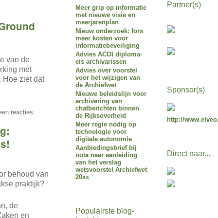
Partner(s)
Meer grip op informatie
met nieuwe visie en
meerjarenplan
 Ground
Nieuw onderzoek: fors
meer kosten voor
informatiebeveiliging
Advies ACOI diploma-
ie van de
eis archivarissen
rking met
Advies over voorstel
voor het wijzigen van
 Hoe ziet dat
de Archiefwet
Sponsor(s)
Nieuwe beleidslijn voor
archivering van
chatberichten binnen
en reacties
de Rijksoverheid
http://www.elveo
Meer regie nodig op
g:
technologie voor
digitale autonomie
s!
Aanbiedingsbrief bij
Direct naar...
nota naar aanleiding
van het verslag
wetsvoorstel Archiefwet
oor behoud van
20xx
jkse praktijk?
n, de
Populairste blog-
Zaken en