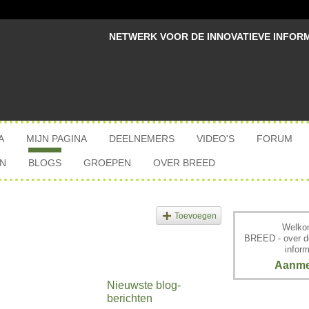
NETWERK VOOR DE INNOVATIEVE INFOR
A
MIJN PAGINA
DEELNEMERS
VIDEO'S
FORUM
N
BLOGS
GROEPEN
OVER BREED
Toevoegen
Welkom
BREED - over d
inform
Aanme
Nieuwste blog-
berichten