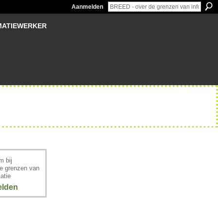
Aanmelden
MATIEWERKER
 bij
e grenzen van
atie
lden