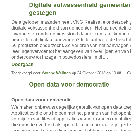
Digitale volwassenheid gemeenten
gestegen
De afgelopen maanden heeft VNG Realisatie onderzoek 
digitale volwassenheid van gemeenten. Het gemeentelij
inwoners en ondernemers stond daarbij centraal: kunnen 
producten al digitaal aanvragen? In totaal werd de besch
56 producten onderzocht. Ze variëren van het aanvragen
leerlingenvervoer tot het aangeven van overlijden en van
ondertrouw tot inzage in bouwdossiers. In dit…
Doorgaan
Toegevoegd door
Yvonne Welings
op 24 Oktober 2018 op 10.08 — Ge
Open data voor democratie
Open data voor democratie
We maken onbewust dagelijks gebruik van open data toe
Applicaties die ons helpen met het plannen van het openb
vermijden van files of applicaties waarin kaarten en platte
die door de overheid als open data beschikbaar zijn gest
toepassingen kunnen direct impact hebben op onze demo