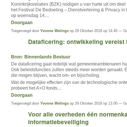
Koninkrijksrelaties (BZK) nodigen u van harte uit om dee
het Festival De Bedoeling – Dienstverlening & Privacy in 
op woensdag 14…
Doorgaan
Toegevoegd door
Yvonne Welings
op 29 Oktober 2018 op 14.45 — Ge
Dataficering: ontwikkeling vereist 
Bron: Binnenlands Bestuur
De dataficering gaat redelijk wat gemeenteambtenaren h
Ook beleidsfuncties zullen steeds meer worden geraakt.
die mogen blijven, wacht om- en bijscholing.
Wat de mogelijke effecten zijn van de technologische ontw
probeert het A+O fonds…
Doorgaan
Toegevoegd door
Yvonne Welings
op 29 Oktober 2018 op 13.00 — Ge
Voor alle overheden één normenk
informatiebeveiliging