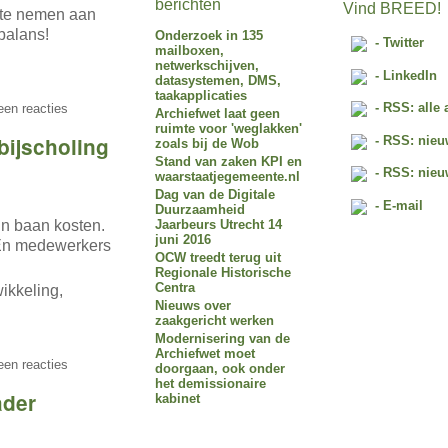
berichten
Vind BREED!
l te nemen aan
balans!
Onderzoek in 135
- Twitter
mailboxen,
netwerkschijven,
- LinkedIn
datasystemen, DMS,
taakapplicaties
- RSS: alle 
en reacties
Archiefwet laat geen
ruimte voor 'weglakken'
bijscholing
- RSS: nieu
zoals bij de Wob
Stand van zaken KPI en
- RSS: nieu
waarstaatjegemeente.nl
Dag van de Digitale
- E-mail
Duurzaamheid
Jaarbeurs Utrecht 14
un baan kosten.
juni 2016
 En medewerkers
OCW treedt terug uit
Regionale Historische
Centra
ikkeling,
Nieuws over
zaakgericht werken
Modernisering van de
Archiefwet moet
en reacties
doorgaan, ook onder
het demissionaire
ader
kabinet