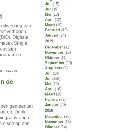
Juli
(15)
Juni
(9)
d
Mei
(10)
April
(12)
Maart
(19)
 uitwerking van
Februari
(15)
moet verhogen.
Januari
(14)
BIO), Digitale
2019
matiek Single
December
(11)
wustzijn
November
(18)
standaarden…
Oktober
(11)
September
(19)
Augustus
(6)
n reacties
Juli
(14)
Juni
(19)
an de
Mei
(12)
April
(16)
Maart
(16)
Februari
(9)
Januari
(20)
ebben gemeenten
2018
voeren. Denk
December
(26)
ningaanvraag of
November
(16)
n eisen op een
Oktober
(24)