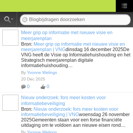
Meer grip op informatie met nieuwe visie en
meerjarenplan
Bron:
Meer grip op informatie met nieuwe visie en
meerjarenplan | VNG
dinsdag 16 december 2025De
VNG heeft de Visie op Informatiehuishouding en het
Strategisch meerjarenplan digitale
informatiehuishouding…
By
Yvonne Welings
20 Dec 2025
0
0
Nieuw onderzoek: fors meer kosten voor
informatiebeveiliging
Bron:
Nieuw onderzoek: fors meer kosten voor
informatiebeveiliging | VNG
woensdag 26 november
2025Gemeenten staan voor een forse financiële
uitdaging om te voldoen aan nieuwe eisen rond…
By
Yvonne Welings