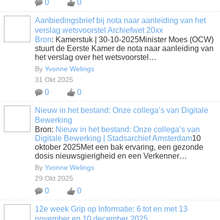
0
0
Aanbiedingsbrief bij nota naar aanleiding van het
verslag wetsvoorstel Archiefwet 20xx
Bron
: Kamerstuk | 30-10-2025Minister Moes (OCW)
stuurt de Eerste Kamer de nota naar aanleiding van
het verslag over het wetsvoorstel…
By
Yvonne Welings
31 Okt 2025
0
0
Nieuw in het bestand: Onze collega’s van Digitale
Bewerking
Bron:
Nieuw in het bestand: Onze collega’s van
Digitale Bewerking | Stadsarchief Amsterdam
10
oktober 2025Met een bak ervaring, een gezonde
dosis nieuwsgierigheid en een Verkenner…
By
Yvonne Welings
29 Okt 2025
0
0
12e week Grip op Informatie: 6 tot en met 13
november en 10 december 2025