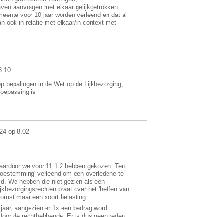
aven.aanvragen met elkaar gelijkgetrokken
meente voor 10 jaar worden verleend en dat al
ook in relatie met elkaar/in context met
3.10
 op bepalingen in de Wet op de Lijkbezorging,
toepassing is
24 op 8.02
ardoor we voor 11.1.2 hebben gekozen. Ten
'toestemming' verleend om een overledene te
ld. We hebben die niet gezien als een
jkbezorgingsrechten praat over het 'heffen van
nkomst maar een soort belasting.
jaar, aangezien er 1x een bedrag wordt
 door de rechthebbende. Er is dus geen reden