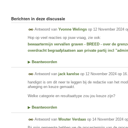
Berichten in deze discussie
Antwoord van
Yvonne Welings
op
12 November 2024 o
Hop op veel reacties op jouw vraag, zie ook:
bewaartermijn vervallen graven - BREED - over de grenze
overdracht begraafplaatsen aan private partij incl "adminis
▶
Beantwoorden
Antwoord van
jack karelse
op
12 November 2024 op 16
handigst is om dit neer te leggen bij de redactie van het mod
afweging en keuze gemaakt.
Welke categorie en resultaattype zou jou keuze zijn?
▶
Beantwoorden
Antwoord van
Wouter Verdaas
op
14 November 2024 op
Bij mijn gemeente hebben we de procestermijn van de proce