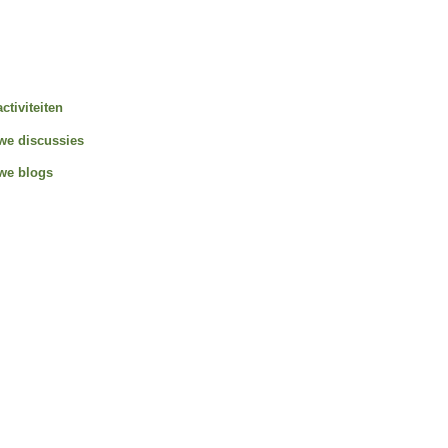
activiteiten
we discussies
we blogs