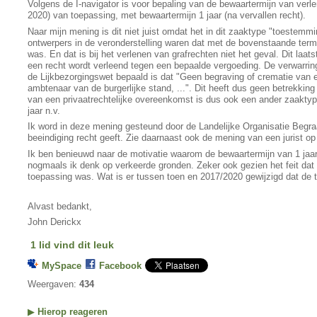
Volgens de I-navigator is voor bepaling van de bewaartermijn van verlen
2020) van toepassing, met bewaartermijn 1 jaar (na vervallen recht).
Naar mijn mening is dit niet juist omdat het in dit zaaktype "toestemming
ontwerpers in de veronderstelling waren dat met de bovenstaande term
was. En dat is bij het verlenen van grafrechten niet het geval. Dit laat
een recht wordt verleend tegen een bepaalde vergoeding. De verwarring
de Lijkbezorgingswet bepaald is dat "Geen begraving of crematie van een
ambtenaar van de burgerlijke stand, ...". Dit heeft dus geen betrekkin
van een privaatrechtelijke overeenkomst is dus ook een ander zaaktyp
jaar n.v.
Ik word in deze mening gesteund door de Landelijke Organisatie Begraa
beeindiging recht geeft. Zie daarnaast ook de mening van een jurist op 
Ik ben benieuwd naar de motivatie waarom de bewaartermijn van 1 jaar 
nogmaals ik denk op verkeerde gronden. Zeker ook gezien het feit dat i
toepassing was. Wat is er tussen toen en 2017/2020 gewijzigd dat de 
Alvast bedankt,
John Derickx
1 lid vind dit leuk
MySpace
Facebook
Weergaven:
434
▶
Hierop reageren