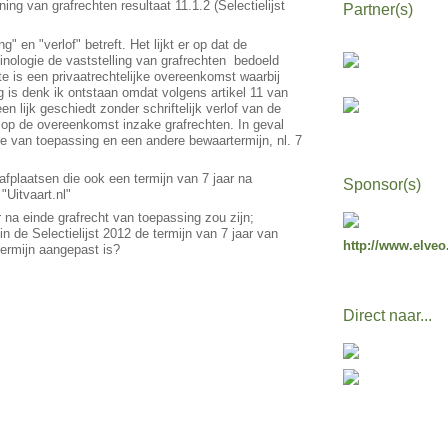
ing van grafrechten resultaat 11.1.2 (Selectielijst
Partner(s)
" en "verlof" betreft. Het lijkt er op dat de
inologie de vaststelling van grafrechten bedoeld
ste is een privaatrechtelijke overeenkomst waarbij
 is denk ik ontstaan omdat volgens artikel 11 van
 lijk geschiedt zonder schriftelijk verlof van de
g op de overeenkomst inzake grafrechten. In geval
e van toepassing en een andere bewaartermijn, nl. 7
fplaatsen die ook een termijn van 7 jaar na
Sponsor(s)
"Uitvaart.nl"
na einde grafrecht van toepassing zou zijn;
n de Selectielijst 2012 de termijn van 7 jaar van
http://www.elveo
termijn aangepast is?
Direct naar...