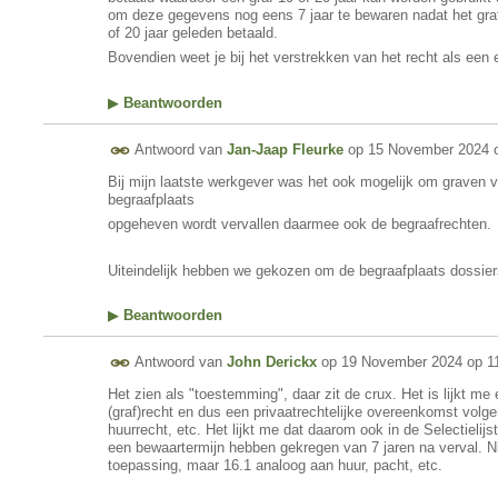
om deze gegevens nog eens 7 jaar te bewaren nadat het grafr
of 20 jaar geleden betaald.
Bovendien weet je bij het verstrekken van het recht als een
▶
Beantwoorden
Antwoord van
Jan-Jaap Fleurke
op
15 November 2024 
Bij mijn laatste werkgever was het ook mogelijk om graven v
begraafplaats
opgeheven wordt vervallen daarmee ook de begraafrechten.
Uiteindelijk hebben we gekozen om de begraafplaats dossier
▶
Beantwoorden
Antwoord van
John Derickx
op
19 November 2024 op 1
Het zien als "toestemming", daar zit de crux. Het is lijkt 
(graf)recht en dus een privaatrechtelijke overeenkomst volge
huurrecht, etc. Het lijkt me dat daarom ook in de Selectielij
een bewaartermijn hebben gekregen van 7 jaren na verval. Ni
toepassing, maar 16.1 analoog aan huur, pacht, etc.