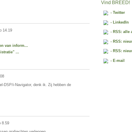
Vind BREED!
- Twitter
- LinkedIn
p 14.19
- RSS: alle 
- RSS: nieu
n van inform...
- RSS: nieu
tratie" ...
- E-mail
.08
el-DSP/i-Navigator, denk ik. Zij hebben de
 8.59
ssen grafrechten verlengen,