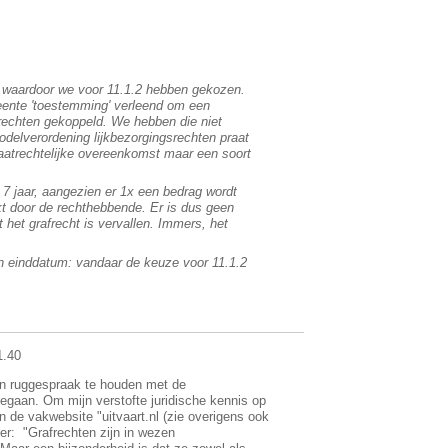
waardoor we voor 11.1.2 hebben gekozen.
eente 'toestemming' verleend om een
frechten gekoppeld. We hebben die niet
delverordening lijkbezorgingsrechten praat
ivaatrechtelijke overeenkomst maar een soort
7 jaar, aangezien er 1x een bedrag wordt
kt door de rechthebbende. Er is dus geen
het grafrecht is vervallen. Immers, het
en einddatum: vandaar de keuze voor 11.1.2
1.40
ven ruggespraak te houden met de
gegaan. Om mijn verstofte juridische kennis op
n de vakwebsite "uitvaart.nl (zie overigens ook
er: "Grafrechten zijn in wezen