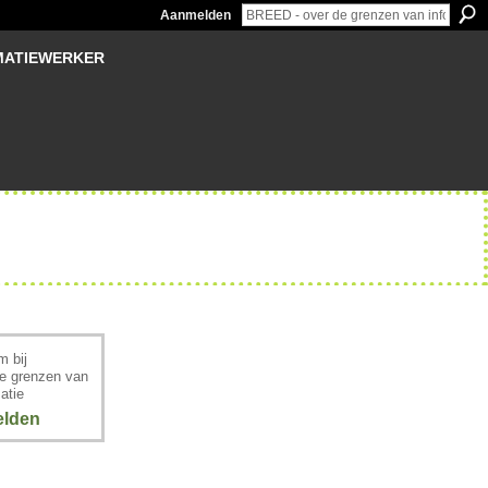
Aanmelden
MATIEWERKER
 bij
e grenzen van
atie
lden