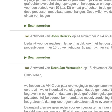
grafrechtenoverschrijving, opvragen en herbegraven en begr
voor een periode van 10 jaar. Dit omdat grafrechten in de ge
deze processen met elkaar samenhangen. Deze willen we dan 
elkaar vernietigen
▶
Beantwoorden
Antwoord van
John Derickx
op
14 November 2024 op 1
Bedankt voor de reacties. Het lijkt mij dat, ook met het oog
procestypenummer 16.3 , vernietigbaar 10 jaar n.v. hier van 
▶
Beantwoorden
Antwoord van
Kees-Jan Vermeulen
op
15 November 20
Hallo Johan,
we hebben als VHIC een paar overwegingen meegenomen wa
eerste zijn we er inderdaad vanuit gegaan dat de gemeente 
begraven in een graf en daaraan zijn de grafrechten gekoppe
privaatrechtelijke overeenkomt omdat de modelverordening li
het grafrecht': dat impliceert geen privaatrechtelijke overee
Daarnaast zien we geen reden voor een bewaartermijn van 7 
betaald waardoor een graf 10 of 20 jaar kan worden gebruikt