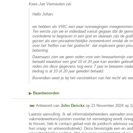
Kees-Jan Vermeulen zei:
Hallo Johan,
we hebben als VHIC een paar overwegingen meegenomen 
Ten eerste zijn we er inderdaad vanuit gegaan dat de gem
overledene te begraven in een graf en daaraan zijn de gra
gezien als een privaatrechtelijke overeenkomt omdat de mo
over het 'heffen van het grafrecht': dat impliceert geen pr
belasting.
Daarnaast zien we geen reden voor een bewaartermijn van 
betaald waardoor een graf 10 of 20 jaar kan worden gebrui
reden om deze gegevens nog eens 7 jaar te bewaren nadat 
bedrag is al 10 of 20 jaar geleden betaald.
Bovendien weet je bij het verstrekken van het recht als e
▶
Beantwoorden
Antwoord van
John Derickx
op
21 November 2024 op 1
Laatste aanvulling. Ik wil informatiebeheerders aanraden e
vakmedewerkers/juristen voordat tot vernietiging wordt over
te frissen, heb ik contact gehad met de juridisch adviseur va
hun vraag- en antwoordrubriek). Deze bevestigde een en and