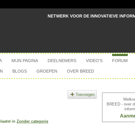
NETWERK VOOR DE INNOVATIEVE INFOR
A
MIJN PAGINA
DEELNEMERS
VIDEO'S
FORUM
N
BLOGS
GROEPEN
OVER BREED
Toevoegen
Welkom
BREED - over d
inform
Aanme
laatst in
Zonder categorie