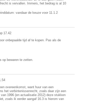
echt is vervallen. Immers, het bedrag is al 10
 einddatum: vandaar de keuze voor 11.1.2
op 17.42
oor onbepaalde tijd af te kopen. Pas als de
s op bewaren te zetten.
1.54
me een overeenkomst, want huur van een
ns het verbintenissenrecht, zoals daar zijn een
st van 1996 (en actualisatie 2012) deze stukken
et, zoals ik eerder aangaf 16.3 is hierom van