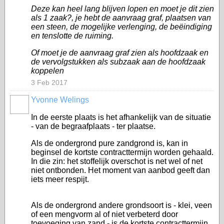
Deze kan heel lang blijven lopen en moet je dit zien
als 1 zaak?, je hebt de aanvraag graf, plaatsen van
een steen, de mogelijke verlenging, de beëindiging
en tenslotte de ruiming.
Of moet je de aanvraag graf zien als hoofdzaak en
de vervolgstukken als subzaak aan de hoofdzaak
koppelen
3 Feb 2017
Yvonne Welings
In de eerste plaats is het afhankelijk van de situatie
- van de begraafplaats - ter plaatse.
Als de ondergrond pure zandgrond is, kan in
beginsel de kortste contracttermijn worden gehaald.
In die zin: het stoffelijk overschot is net wel of net
niet ontbonden. Het moment van aanbod geeft dan
iets meer respijt.
Als de ondergrond andere grondsoort is - klei, veen
of een mengvorm al of niet verbeterd door
toevoeging van zand - is de kortste contracttermijn