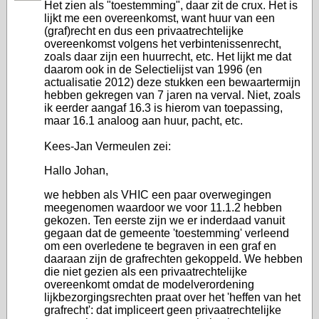
Het zien als "toestemming", daar zit de crux. Het is
lijkt me een overeenkomst, want huur van een
(graf)recht en dus een privaatrechtelijke
overeenkomst volgens het verbintenissenrecht,
zoals daar zijn een huurrecht, etc. Het lijkt me dat
daarom ook in de Selectielijst van 1996 (en
actualisatie 2012) deze stukken een bewaartermijn
hebben gekregen van 7 jaren na verval. Niet, zoals
ik eerder aangaf 16.3 is hierom van toepassing,
maar 16.1 analoog aan huur, pacht, etc.
Kees-Jan Vermeulen zei:
Hallo Johan,
we hebben als VHIC een paar overwegingen
meegenomen waardoor we voor 11.1.2 hebben
gekozen. Ten eerste zijn we er inderdaad vanuit
gegaan dat de gemeente 'toestemming' verleend
om een overledene te begraven in een graf en
daaraan zijn de grafrechten gekoppeld. We hebben
die niet gezien als een privaatrechtelijke
overeenkomt omdat de modelverordening
lijkbezorgingsrechten praat over het 'heffen van het
grafrecht': dat impliceert geen privaatrechtelijke