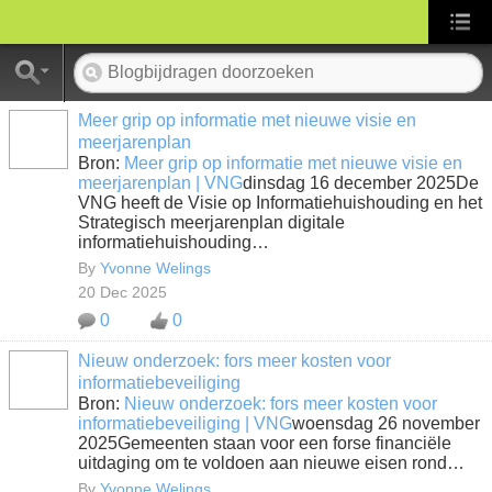
Meer grip op informatie met nieuwe visie en
meerjarenplan
Bron:
Meer grip op informatie met nieuwe visie en
meerjarenplan | VNG
dinsdag 16 december 2025De
VNG heeft de Visie op Informatiehuishouding en het
Strategisch meerjarenplan digitale
informatiehuishouding…
By
Yvonne Welings
20 Dec 2025
0
0
Nieuw onderzoek: fors meer kosten voor
informatiebeveiliging
Bron:
Nieuw onderzoek: fors meer kosten voor
informatiebeveiliging | VNG
woensdag 26 november
2025Gemeenten staan voor een forse financiële
uitdaging om te voldoen aan nieuwe eisen rond…
By
Yvonne Welings