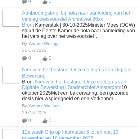
0
0
Aanbiedingsbrief bij nota naar aanleiding van het
verslag wetsvoorstel Archiefwet 20xx
Bron
: Kamerstuk | 30-10-2025Minister Moes (OCW)
stuurt de Eerste Kamer de nota naar aanleiding van
het verslag over het wetsvoorstel…
By
Yvonne Welings
31 Okt 2025
0
0
Nieuw in het bestand: Onze collega’s van Digitale
Bewerking
Bron:
Nieuw in het bestand: Onze collega’s van
Digitale Bewerking | Stadsarchief Amsterdam
10
oktober 2025Met een bak ervaring, een gezonde
dosis nieuwsgierigheid en een Verkenner…
By
Yvonne Welings
29 Okt 2025
0
0
12e week Grip op Informatie: 6 tot en met 13
november en 10 december 2025