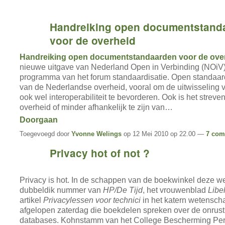
Handreiking open documentstand
voor de overheid
Handreiking open documentstandaarden voor de ove
nieuwe uitgave van Nederland Open in Verbinding (NOiV)
programma van het forum standaardisatie. Open standaar
van de Nederlandse overheid, vooral om de uitwisseling v
ook wel interoperabiliteit te bevorderen. Ook is het streve
overheid of minder afhankelijk te zijn van…
Doorgaan
Toegevoegd door
Yvonne Welings
op 12 Mei 2010 op 22.00 —
7 com
Privacy hot of not ?
Privacy is hot. In de schappen van de boekwinkel deze w
dubbeldik nummer van
HP/De Tijd
, het vrouwenblad
Libe
artikel
Privacylessen voor technici
in het katern wetensc
afgelopen zaterdag die boekdelen spreken over de onrust
databases. Kohnstamm van het College Bescherming P