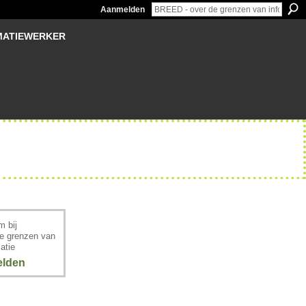
Aanmelden
MATIEWERKER
 bij
e grenzen van
atie
lden