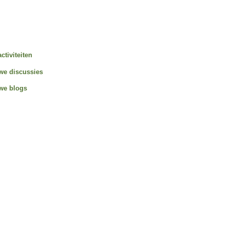
activiteiten
we discussies
we blogs