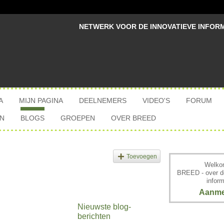
NETWERK VOOR DE INNOVATIEVE INFOR
A
MIJN PAGINA
DEELNEMERS
VIDEO'S
FORUM
N
BLOGS
GROEPEN
OVER BREED
Toevoegen
Welkom
BREED - over d
inform
Aanme
Nieuwste blog-
berichten