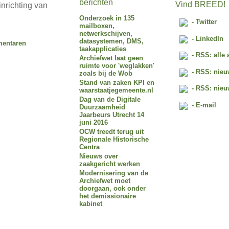
berichten
Vind BREED!
inrichting van
Onderzoek in 135
- Twitter
mailboxen,
netwerkschijven,
- LinkedIn
datasystemen, DMS,
entaren
taakapplicaties
- RSS: alle 
Archiefwet laat geen
ruimte voor 'weglakken'
- RSS: nieu
zoals bij de Wob
Stand van zaken KPI en
- RSS: nieu
waarstaatjegemeente.nl
Dag van de Digitale
- E-mail
Duurzaamheid
Jaarbeurs Utrecht 14
juni 2016
OCW treedt terug uit
Regionale Historische
Centra
Nieuws over
zaakgericht werken
Modernisering van de
Archiefwet moet
doorgaan, ook onder
het demissionaire
kabinet