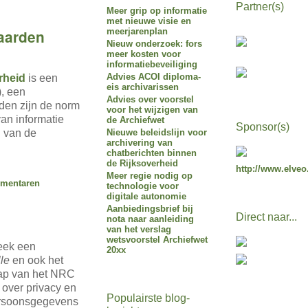
Partner(s)
Meer grip op informatie
met nieuwe visie en
meerjarenplan
aarden
Nieuw onderzoek: fors
meer kosten voor
informatiebeveiliging
Advies ACOI diploma-
rheid
is een
eis archivarissen
, een
Advies over voorstel
den zijn de norm
voor het wijzigen van
an informatie
de Archiefwet
Sponsor(s)
n van de
Nieuwe beleidslijn voor
archivering van
chatberichten binnen
de Rijksoverheid
http://www.elveo
Meer regie nodig op
mentaren
technologie voor
digitale autonomie
Aanbiedingsbrief bij
Direct naar...
nota naar aanleiding
van het verslag
wetsvoorstel Archiefwet
eek een
20xx
lle
en ook het
hap van het NRC
 over privacy en
Populairste blog-
ersoonsgegevens