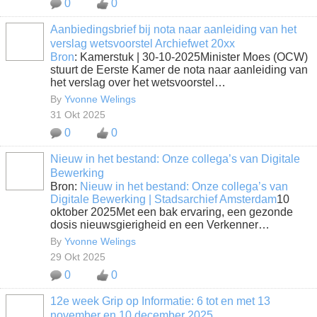
0
0
Aanbiedingsbrief bij nota naar aanleiding van het
verslag wetsvoorstel Archiefwet 20xx
Bron
: Kamerstuk | 30-10-2025Minister Moes (OCW)
stuurt de Eerste Kamer de nota naar aanleiding van
het verslag over het wetsvoorstel…
By
Yvonne Welings
31 Okt 2025
0
0
Nieuw in het bestand: Onze collega’s van Digitale
Bewerking
Bron:
Nieuw in het bestand: Onze collega’s van
Digitale Bewerking | Stadsarchief Amsterdam
10
oktober 2025Met een bak ervaring, een gezonde
dosis nieuwsgierigheid en een Verkenner…
By
Yvonne Welings
29 Okt 2025
0
0
12e week Grip op Informatie: 6 tot en met 13
november en 10 december 2025