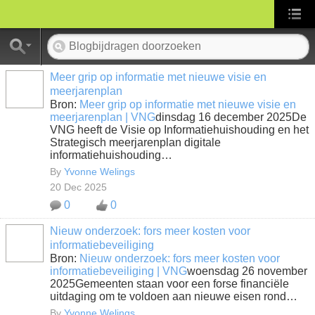
Meer grip op informatie met nieuwe visie en
meerjarenplan
Bron:
Meer grip op informatie met nieuwe visie en
meerjarenplan | VNG
dinsdag 16 december 2025De
VNG heeft de Visie op Informatiehuishouding en het
Strategisch meerjarenplan digitale
informatiehuishouding…
By
Yvonne Welings
20 Dec 2025
0
0
Nieuw onderzoek: fors meer kosten voor
informatiebeveiliging
Bron:
Nieuw onderzoek: fors meer kosten voor
informatiebeveiliging | VNG
woensdag 26 november
2025Gemeenten staan voor een forse financiële
uitdaging om te voldoen aan nieuwe eisen rond…
By
Yvonne Welings