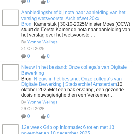
0
0
Aanbiedingsbrief bij nota naar aanleiding van het
verslag wetsvoorstel Archiefwet 20xx
Bron
: Kamerstuk | 30-10-2025Minister Moes (OCW)
stuurt de Eerste Kamer de nota naar aanleiding van
het verslag over het wetsvoorstel…
By
Yvonne Welings
31 Okt 2025
0
0
Nieuw in het bestand: Onze collega’s van Digitale
Bewerking
Bron:
Nieuw in het bestand: Onze collega’s van
Digitale Bewerking | Stadsarchief Amsterdam
10
oktober 2025Met een bak ervaring, een gezonde
dosis nieuwsgierigheid en een Verkenner…
By
Yvonne Welings
29 Okt 2025
0
0
12e week Grip op Informatie: 6 tot en met 13
november en 10 december 2025