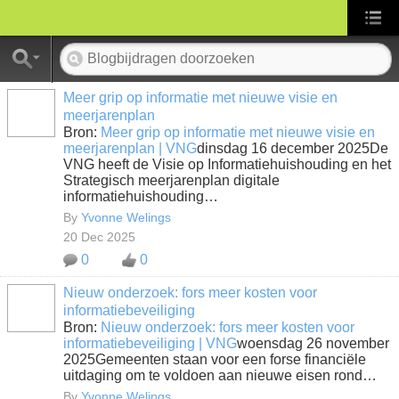
Meer grip op informatie met nieuwe visie en
meerjarenplan
Bron:
Meer grip op informatie met nieuwe visie en
meerjarenplan | VNG
dinsdag 16 december 2025De
VNG heeft de Visie op Informatiehuishouding en het
Strategisch meerjarenplan digitale
informatiehuishouding…
By
Yvonne Welings
20 Dec 2025
0
0
Nieuw onderzoek: fors meer kosten voor
informatiebeveiliging
Bron:
Nieuw onderzoek: fors meer kosten voor
informatiebeveiliging | VNG
woensdag 26 november
2025Gemeenten staan voor een forse financiële
uitdaging om te voldoen aan nieuwe eisen rond…
By
Yvonne Welings