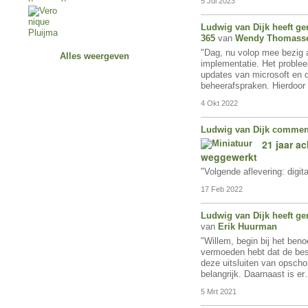
5 Jul 2023
Ludwig van Dijk
heeft ge
365
van
Wendy Thomass
"Dag, nu volop mee bezig
Alles weergeven
implementatie. Het probleem
updates van microsoft en d
beheerafspraken. Hierdoor 
4 Okt 2022
Ludwig van Dijk
commen
21 jaar a
weggewerkt
"Volgende aflevering: digita
17 Feb 2022
Ludwig van Dijk
heeft ge
van
Erik Huurman
"Willem, begin bij het ben
vermoeden hebt dat de be
deze uitsluiten van opschon
belangrijk. Daarnaast is e
5 Mrt 2021