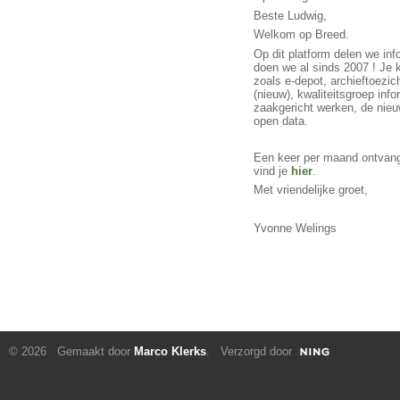
Beste Ludwig,
Welkom op Breed.
Op dit platform delen we inf
doen we al sinds 2007 ! Je 
zoals e-depot, archieftoezich
(nieuw), kwaliteitsgroep in
zaakgericht werken, de nie
open data.
Een keer per maand ontvang
vind je
hier
.
Met vriendelijke groet,
Yvonne Welings
© 2026 Gemaakt door
Marco Klerks
. Verzorgd door