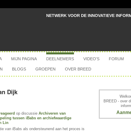
NETWERK VOOR DE INNOVATIEVE INFOR
A
MIJN PAGINA
DEELNEMERS
VIDEO'S
FORUM
N
BLOGS
GROEPEN
OVER BREED
n Dijk
Welkom
BREED - over d
inform
Aanme
reageerd
op discussie
Archiveren van
ppeling tussen iBabs en archiefwaardige
n Lin
tie van iBabs als ondersteunend aan het proces is