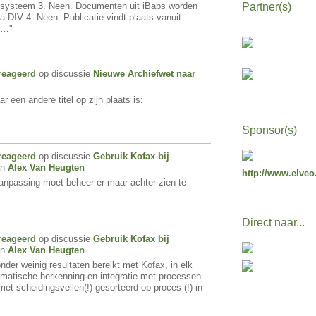
onsysteem 3. Neen. Documenten uit iBabs worden
Partner(s)
 DIV 4. Neen. Publicatie vindt plaats vanuit
e…"
reageerd
op discussie
Nieuwe Archiefwet naar
 een andere titel op zijn plaats is:
Sponsor(s)
reageerd
op discussie
Gebruik Kofax bij
an
Alex Van Heugten
http://www.elveo
aanpassing moet beheer er maar achter zien te
Direct naar...
reageerd
op discussie
Gebruik Kofax bij
an
Alex Van Heugten
onder weinig resultaten bereikt met Kofax, in elk
omatische herkenning en integratie met processen.
et scheidingsvellen(!) gesorteerd op proces (!) in