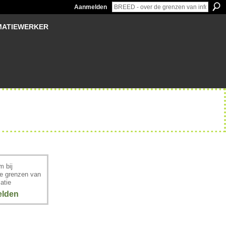
Aanmelden
MATIEWERKER
 bij
e grenzen van
atie
lden