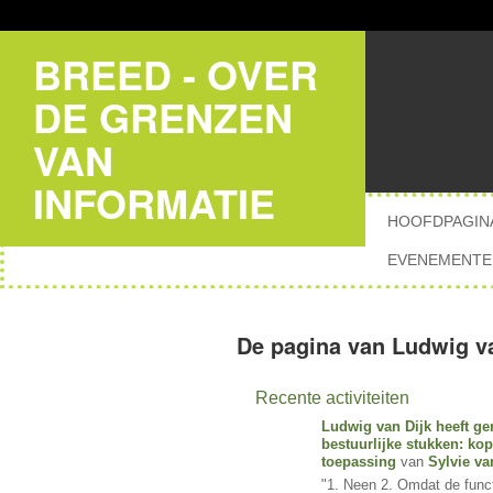
BREED - OVER
DE GRENZEN
VAN
INFORMATIE
HOOFDPAGIN
EVENEMENTE
De pagina van Ludwig va
Recente activiteiten
Ludwig van Dijk
heeft ge
bestuurlijke stukken: ko
toepassing
van
Sylvie va
"1. Neen 2. Omdat de func