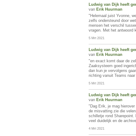
Ludwig van Dijk
heeft ge
van
Erik Huurman
"Helemaal juist Yvonne, w
zelfs ondersteund door wet-
mensen het verschil tussen
vragen. Met het antwoord
5 Mrt 2021
Ludwig van Dijk
heeft ge
van
Erik Huurman
"en exact komt daar de zel
Zaaksysteem goed ingerich
dan kun je vervolgens gaan
richting vanuit Teams naa
5 Mrt 2021
Ludwig van Dijk
heeft ge
van
Erik Huurman
"Dag Erik, je mag hierove
de misvatting zie die vel
schilletje rond Sharepoint
veel duidelijk en de archi
4 Mrt 2021