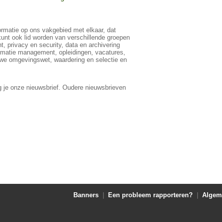
ormatie op ons vakgebied met elkaar, dat
kunt ook lid worden van verschillende groepen
t, privacy en security, data en archivering
formatie management, opleidingen, vacatures,
uwe omgevingswet, waardering en selectie en
 je onze nieuwsbrief. Oudere nieuwsbrieven
Banners
|
Een probleem rapporteren?
|
Algem