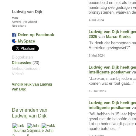
beoordeeld en niet als br
handmatig overgedragen via
Ludwig van Dijk
bronsystemen, waarvan d
Man
4 Jul 2024
Almere, Flevoland
Nederland
Ludwig van Dijk
heeft ge
Delen op Facebook
2026
van
Marco Klerks
MySpace
"Ik denk dat hernoemen naar
Archiefomgevingswet?"
3 Mei 2024
Blogteksten
(20)
Discussies
Ludwig van Dijk
heeft ge
Gebeurtenissen
intelligente postkamer
v
Video's
"Jazeker, maar bij iedere 
komen wat er fout gaat..."
Vind ik leuk van Ludwig
van Dijk
12 Jul 2023
Ludwig van Dijk
heeft ge
intelligente postkamer
v
De vrienden van
"Wij hebben in 15 jaar bijz
Ludwig van Dijk
geval niet de beloofde aut
Tot op heden wordt papier m
aparte batches…"