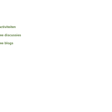
activiteiten
we discussies
we blogs