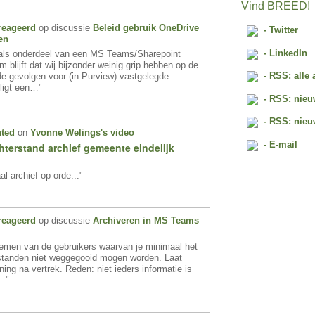
Vind BREED!
reageerd
op discussie
Beleid gebruik OneDrive
- Twitter
en
- LinkedIn
 als onderdeel van een MS Teams/Sharepoint
 blijft dat wij bijzonder weinig grip hebben op de
- RSS: alle 
e gevolgen voor (in Purview) vastgelegde
ligt een…"
- RSS: nieu
- RSS: nieu
ted
on
Yvonne Welings's
video
- E-mail
chterstand archief gemeente eindelijk
al archief op orde..."
reageerd
op discussie
Archiveren in MS Teams
oemen van de gebruikers waarvan je minimaal het
standen niet weggegooid mogen worden. Laat
ing na vertrek. Reden: niet ieders informatie is
r…"