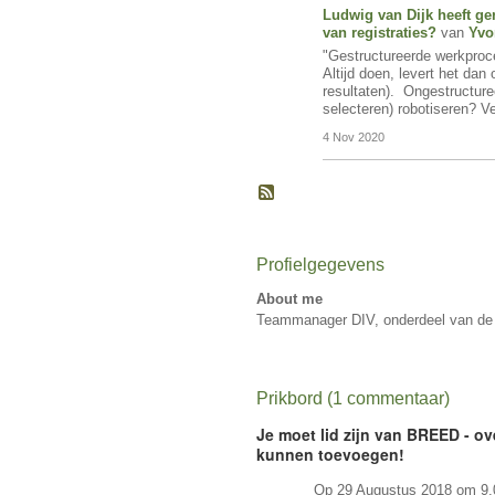
Ludwig van Dijk
heeft ge
van registraties?
van
Yvo
"Gestructureerde werkproce
Altijd doen, levert het dan
resultaten). Ongestructur
selecteren) robotiseren? 
4 Nov 2020
Profielgegevens
About me
Teammanager DIV, onderdeel van de 
Prikbord (1 commentaar)
Je moet lid zijn van BREED - ov
kunnen toevoegen!
Op 29 Augustus 2018 om 9.