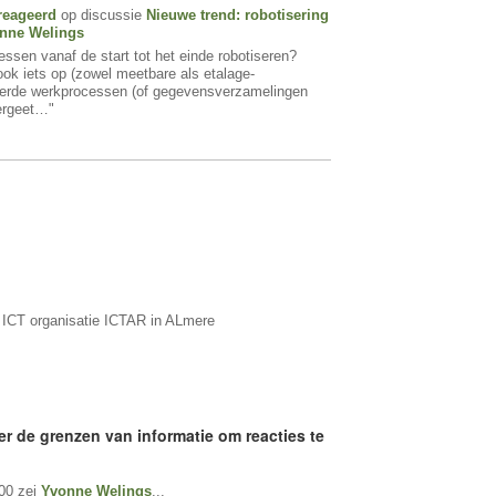
reageerd
op discussie
Nieuwe trend: robotisering
nne Welings
ssen vanaf de start tot het einde robotiseren?
 ook iets op (zowel meetbare als etalage-
eerde werkprocessen (of gegevensverzamelingen
Vergeet…"
ICT organisatie ICTAR in ALmere
er de grenzen van informatie om reacties te
00 zei
Yvonne Welings
...