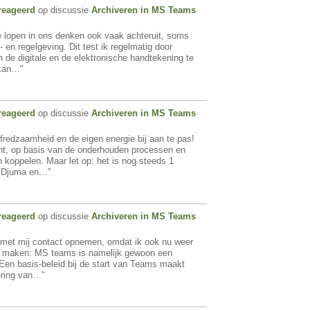
reageerd
op discussie
Archiveren in MS Teams
e lopen in ons denken ook vaak achteruit, soms
 en regelgeving. Dit test ik regelmatig door
 de digitale en de elektronische handtekening te
 kan…"
reageerd
op discussie
Archiveren in MS Teams
fredzaamheid en de eigen energie bij aan te pas!
t, op basis van de onderhouden processen en
 koppelen. Maar let op: het is nog steeds 1
r Djuma en…"
reageerd
op discussie
Archiveren in MS Teams
r met mij contact opnemen, omdat ik ook nu weer
en maken: MS teams is namelijk gewoon een
. Een basis-beleid bij de start van Teams maakt
vering van…"