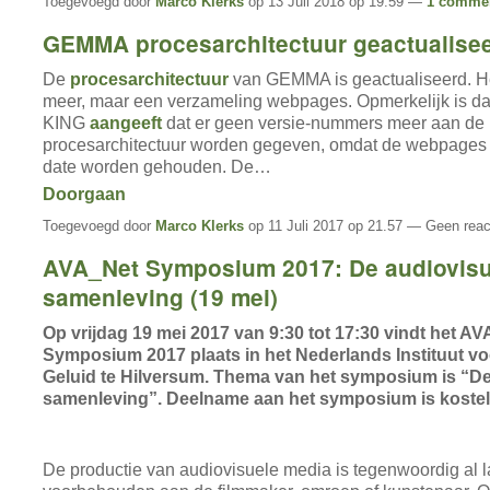
Toegevoegd door
Marco Klerks
op 13 Juli 2018 op 19.59 —
1 comme
GEMMA procesarchitectuur geactualise
De
procesarchitectuur
van GEMMA is geactualiseerd. H
meer, maar een verzameling webpages. Opmerkelijk is da
KING
aangeeft
dat er geen versie-nummers meer aan de
procesarchitectuur worden gegeven, omdat de webpages c
date worden gehouden. De…
Doorgaan
Toegevoegd door
Marco Klerks
op 11 Juli 2017 op 21.57 — Geen reac
AVA_Net Symposium 2017: De audiovisu
samenleving (19 mei)
Op vrijdag 19 mei 2017 van 9:30 tot 17:30 vindt het A
Symposium 2017 plaats in het Nederlands Instituut vo
Geluid te Hilversum. Thema van het symposium is “De
samenleving”. Deelname aan het symposium is koste
De productie van audiovisuele media is tegenwoordig al l