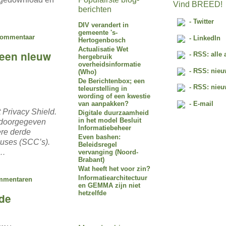
Vind BREED!
berichten
- Twitter
DIV verandert in
gemeente 's-
commentaar
- LinkedIn
Hertogenbosch
Actualisatie Wet
 een nieuw
- RSS: alle 
hergebruik
overheidsinformatie
- RSS: nieu
(Who)
De Berichtenbox; een
- RSS: nieu
teleurstelling in
wording of een kwestie
- E-mail
van aanpakken?
 Privacy Shield.
Digitale duurzaamheid
in het model Besluit
 doorgegeven
Informatiebeheer
ere derde
Even bashen:
auses (SCC’s).
Beleidsregel
r…
vervanging (Noord-
Brabant)
Wat heeft het voor zin?
Informatiearchitectuur
mmentaren
en GEMMA zijn niet
hetzelfde
 de