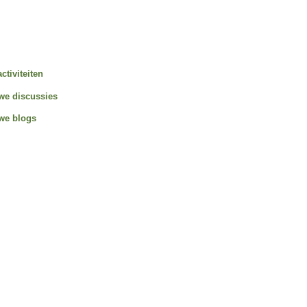
activiteiten
we discussies
we blogs