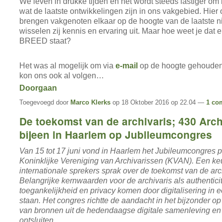
We leven in drukke tijden en het wordt steeds lastiger om 
wat de laatste ontwikkelingen zijn in ons vakgebied. Hi
brengen vakgenoten elkaar op de hoogte van de laatste n
wisselen zij kennis en ervaring uit. Maar hoe weet je dat e
BREED staat?
Het was al mogelijk om via
e-mail
op de hoogte gehouden
kon ons ook al volgen…
Doorgaan
Toegevoegd door
Marco Klerks
op 18 Oktober 2016 op 22.04 —
1 co
De toekomst van de archivaris; 430 Arc
bijeen in Haarlem op Jubileumcongres
Van 15 tot 17 juni vond in Haarlem het Jubileumcongres p
Koninklijke Vereniging van Archivarissen (KVAN). Een ke
internationale sprekers sprak over de toekomst van de arc
Belangrijke kernwaarden voor de archivaris als authenticitei
toegankelijkheid en privacy komen door digitalisering in e
staan. Het congres richtte de aandacht in het bijzonder o
van bronnen uit de hedendaagse digitale samenleving en
ontsluiten…