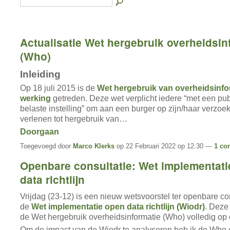
Actualisatie Wet hergebruik overheidsin
(Who)
Inleiding
Op 18 juli 2015 is de
Wet hergebruik van overheidsinfo
werking
getreden. Deze wet verplicht iedere “met een pub
belaste instelling” om aan een burger op zijn/haar verzoek 
verlenen tot hergebruik van…
Doorgaan
Toegevoegd door
Marco Klerks
op 22 Februari 2022 op 12.30 —
1 co
Openbare consultatie: Wet implementat
data richtlijn
Vrijdag (23-12) is een nieuw wetsvoorstel ter openbare co
de
Wet implementatie open data richtlijn (Wiodr)
. Deze
de Wet hergebruik overheidsinformatie (Who) volledig op
Om de impact van de Wiodr te analyseren heb ik de Who