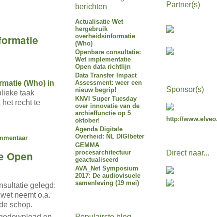
Partner(s)
berichten
Actualisatie Wet
hergebruik
overheidsinformatie
formatie
(Who)
Openbare consultatie:
Wet implementatie
Open data richtlijn
Data Transfer Impact
rmatie (Who)
in
Assessment: weer een
Sponsor(s)
nieuw begrip!
lieke taak
KNVI Super Tuesday
het recht te
over innovatie van de
archieffunctie op 5
http://www.elveo
oktober!
Agenda Digitale
Overheid: NL DIGIbeter
mmentaar
GEMMA
procesarchitectuur
Direct naar...
ie Open
geactualiseerd
AVA_Net Symposium
2017: De audiovisuele
samenleving (19 mei)
nsultatie gelegd:
 wet neemt o.a.
 de schop.
Populairste blog-
 gedownload en