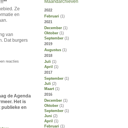
Maandarchieven
!**
gebied. Ze
2022
ormatie en
Februari
(1)
aan.
2021
December
(1)
Oktober
(1)
ing van
September
(1)
n. Dat burgers
2019
Augustus
(1)
2018
en reacties
Juli
(1)
April
(1)
2017
September
(1)
Juli
(2)
Maart
(1)
2016
aag de Agenda
December
(1)
rmeer. Het is
Oktober
(1)
 publieke en
September
(1)
…
Juni
(2)
April
(1)
Februari
(1)