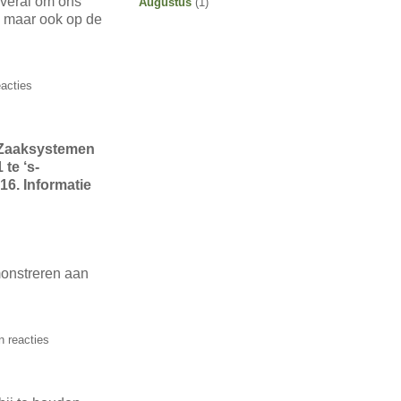
Overal om ons
Augustus
(1)
s maar ook op de
acties
n Zaaksystemen
te ‘s-
16. Informatie
monstreren aan
 reacties