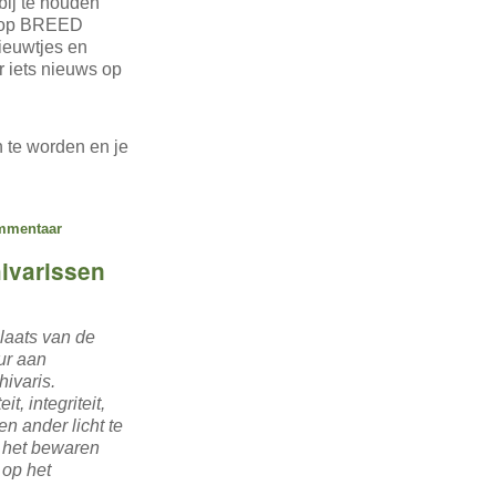
bij te houden
er op BREED
ieuwtjes en
r iets nieuws op
 te worden en je
mmentaar
hivarissen
laats van de
ur aan
hivaris.
t, integriteit,
en ander licht te
p het bewaren
 op het