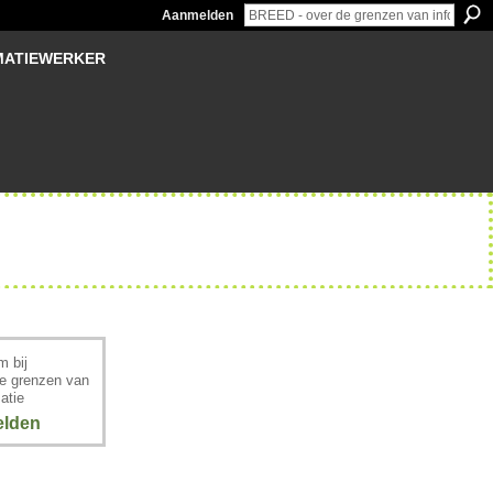
Aanmelden
MATIEWERKER
 bij
e grenzen van
atie
lden