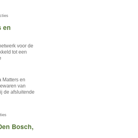
cties
s en
netwerk voor de
kkeld tot een
e
a Matters en
bewaren van
ij de afsluitende
ties
 Den Bosch,