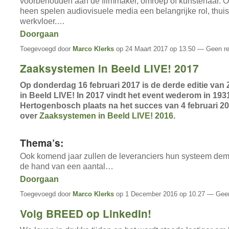
voorbehouden aan de filmmaker, omroep of kunstenaar. 
heen spelen audiovisuele media een belangrijke rol, thui
werkvloer.…
Doorgaan
Toegevoegd door
Marco Klerks
op 24 Maart 2017 op 13.50 — Geen re
Zaaksystemen in Beeld LIVE! 2017
Op donderdag 16 februari 2017 is de derde editie va
in Beeld LIVE! In 2017 vindt het event wederom in 1931 
Hertogenbosch plaats na het succes van 4 februari 20
over
Zaaksystemen in Beeld LIVE! 2016
.
Thema’s:
Ook komend jaar zullen de leveranciers hun systeem de
de hand van een aantal…
Doorgaan
Toegevoegd door
Marco Klerks
op 1 December 2016 op 10.27 — Geen
Volg BREED op LinkedIn!