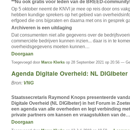
**Nu ook gratis voor leden van de BREED-community!!
Op 5 oktober neemt de KNVI je mee op reis door ons vak
hebben kundige sprekers op het gebied van overheidsinf
erfgoed die ons bijpraten en daarna met ons in gesprek g
Archiveren is een uitdaging
Dat consumenten niet alle gegevens over de bedrijfsvoer
commerciële bedrijven kunnen inzien... daar is in te kome
overheidsgegevens moeten kunnen…
Doorgaan
Toegevoegd door
Marco Klerks
op 28 September 2021 op 20.56 — Ge
Agenda Digitale Overheid: NL DIGIbeter
Bron:
VNG
Staatssecretaris Raymond Knops presenteerde vand
Digitale Overheid (NL DIGIbeter) in het Forum in Zoete
een agenda van alle overheden en legt verbinding met
private partners om kansen en vraagstukken van de
Doorgaan