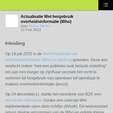
Actualisatie Wet hergebruik
overheidsinformatie (Who)
door
Marco Klerks
22 Feb 2022
Inleiding
Op 18 juli 2015 is de
Wet hergebruik van
overheidsinformatie (Who)
in werking
getreden. Deze wet
verplicht iedere “met een publieke taak belaste instelling”
om aan een burger op zijn/haar verzoek het recht te
verlenen tot hergebruik van openbare (of openbaar te
maken) overheidsinformatie (tenzij).
Op 24 december j.l. startte het ministerie van BZK een
openbare consultatie
inzake een concept
Wet
implementatie open data richtlijn (Wiodr)
. Dit wetsvoorstel
omvat stevige wijzigingen van de Who en enkele kleine