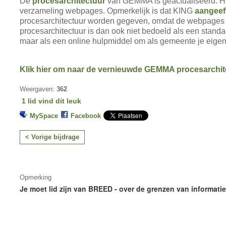
De
procesarchitectuur
van GEMMA is geactualiseerd. H
verzameling webpages. Opmerkelijk is dat KING
aangeef
procesarchitectuur worden gegeven, omdat de webpages 
procesarchitectuur is dan ook niet bedoeld als een standa
maar als een online hulpmiddel om als gemeente je eigen
Klik hier om naar de vernieuwde GEMMA procesarchite
Weergaven:
362
1 lid vind dit leuk
MySpace
Facebook
< Vorige bijdrage
Opmerking
Je moet lid zijn van BREED - over de grenzen van informati