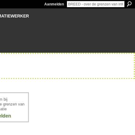
Aanmelden
MATIEWERKER
 bij
e grenzen van
atie
lden