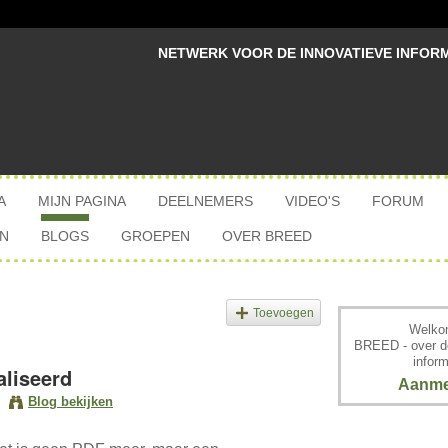
NETWERK VOOR DE INNOVATIEVE INFOR
A
MIJN PAGINA
DEELNEMERS
VIDEO'S
FORUM
N
BLOGS
GROEPEN
OVER BREED
Toevoegen
Welkom
BREED - over d
inform
liseerd
Aanme
Blog bekijken