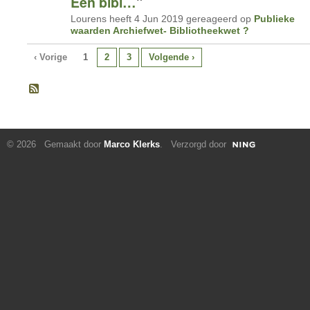
Een bibl…
"
Lourens heeft 4 Jun 2019 gereageerd op
Publieke
waarden Archiefwet- Bibliotheekwet ?
‹ Vorige
1
2
3
Volgende ›
© 2026 Gemaakt door
Marco Klerks
. Verzorgd door