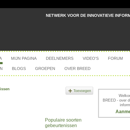
NETWERK VOOR DE INNOVATIEVE INFOR
A
MIJN PAGINA
DEELNEMERS
VIDEO'S
FORUM
N
BLOGS
GROEPEN
OVER BREED
issen
Toevoegen
Welkom
BREED - over d
inform
Aanme
Populaire soorten
gebeurtenissen