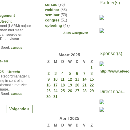
Partner(s)
cursus
(76)
webinar
(56)
nagement
seminar
(53)
congres
(51)
Utrecht
opleiding
(47)
ment (LARM) najaar
nnen niet meer
Alles weergeven
rganiseerde en
 De adviseur
 Soort:
cursus
,
Sponsor(s)
Maart
2025
e- en
Z
M
D
W
D
V
Z
1
http://www.elveo
025
–
Utrecht
2
3
4
5
6
7
8
en Recordmanager U
9
10
11
12
13
14
15
ng in control te
16
17
18
19
20
21
22
informatie met zich
anage
…
23
24
25
26
27
28
29
Direct naar...
 Soort:
cursus
,
30
31
Volgende >
April
2025
Z
M
D
W
D
V
Z