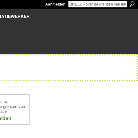
Aanmelden
MATIEWERKER
 bij
e grenzen van
atie
lden