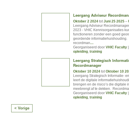
Leergang Adviseur Recordma
Oktober 2 2024
tot
Juni 25 2025
–
Leergang Adviseur Recordmanage
2023 - VHIC Kennisorganisaties ku
functioneren zonder een goed geo
geordende informatiehuishouding.
recordman
…
Georganiseerd door
VHIC Faculty
|
opleiding
,
training
Leergang Strategisch Informati
Recordmanager
Oktober 10 2024
tot
Oktober 10 2
Leergang Strategisch Informatie- 
leert de digitale informatiehuishoudi
brengen en de risico’s die digitale 
meebrengt af te dekken. Recordm
Georganiseerd door
VHIC Faculty
|
opleiding
,
training
< Vorige