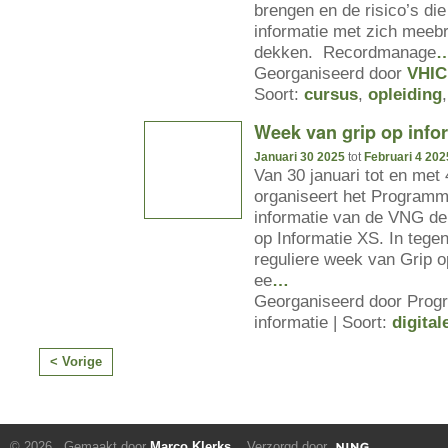
brengen en de risico’s die 
informatie met zich meebr
dekken. Recordmanage
Georganiseerd door
VHIC
Soort:
cursus
,
opleiding
Week van grip op info
Januari 30 2025
tot
Februari 4 202
Van 30 januari tot en met 
organiseert het Programm
informatie van de VNG de
op Informatie XS. In tegen
reguliere week van Grip o
ee
…
Georganiseerd door Prog
informatie | Soort:
digital
< Vorige
© 2026 Gemaakt door
Marco Klerks
. Verzorgd door