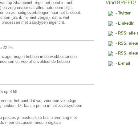
Vind BREED!
van op Sharepoint, regel het goed in met
) en zorg ervoor dat alles autonoom blijft.
eren en zo nodig overbrengen naar het E-depot.
- Twitter
hten (als ik mij niet vergis), dat is wel
 processen met zaaktypen ingericht.
- LinkedIn
- RSS: alle 
- RSS: nieu
p 22.26
- RSS: nieu
e inzage mogen hebben in de werkbestanden
emeenten dit vooraf onvoldoende hebben
- E-mail
5 op 8.58
 voorbij het punt dat we, voor een volledige
g hebben. Dit kan je prima in het zaaksysteem
u precies je bestuurlijke besluitvorming met
eds meer discussie rondom digitale