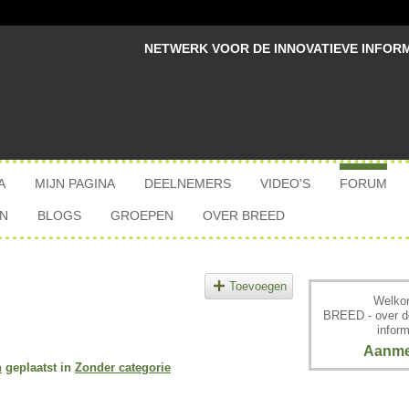
NETWERK VOOR DE INNOVATIEVE INFOR
A
MIJN PAGINA
DEELNEMERS
VIDEO'S
FORUM
N
BLOGS
GROEPEN
OVER BREED
Toevoegen
Welkom
BREED - over d
inform
Aanme
n
geplaatst in
Zonder categorie