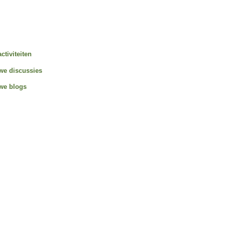
activiteiten
we discussies
we blogs