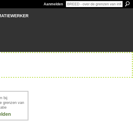
Aanmelden
MATIEWERKER
 bij
e grenzen van
atie
lden