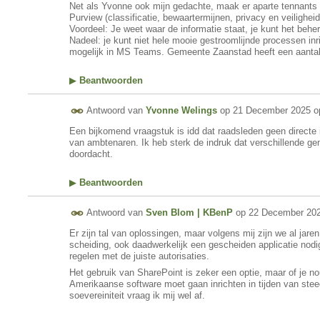
Net als Yvonne ook mijn gedachte, maak er aparte tennants 
Purview (classificatie, bewaartermijnen, privacy en veiligheid
Voordeel: Je weet waar de informatie staat, je kunt het beh
Nadeel: je kunt niet hele mooie gestroomlijnde processen inric
mogelijk in MS Teams. Gemeente Zaanstad heeft een aantal
▶
Beantwoorden
Antwoord van
Yvonne Welings
op
21 December 2025 o
Een bijkomend vraagstuk is idd dat raadsleden geen direct
van ambtenaren. Ik heb sterk de indruk dat verschillende g
doordacht.
▶
Beantwoorden
Antwoord van
Sven Blom | KBenP
op
22 December 202
Er zijn tal van oplossingen, maar volgens mij zijn we al jaren
scheiding, ook daadwerkelijk een gescheiden applicatie nodi
regelen met de juiste autorisaties.
Het gebruik van SharePoint is zeker een optie, maar of je no
Amerikaanse software moet gaan inrichten in tijden van ste
soevereiniteit vraag ik mij wel af.