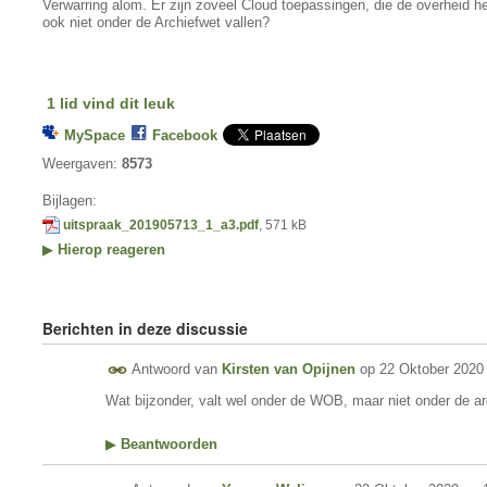
Verwarring alom. Er zijn zoveel Cloud toepassingen, die de overheid h
ook niet onder de Archiefwet vallen?
1 lid vind dit leuk
MySpace
Facebook
Weergaven:
8573
Bijlagen:
uitspraak_201905713_1_a3.pdf
, 571 kB
▶
Hierop reageren
Berichten in deze discussie
Antwoord van
Kirsten van Opijnen
op
22 Oktober 2020
Wat bijzonder, valt wel onder de WOB, maar niet onder de ar
▶
Beantwoorden