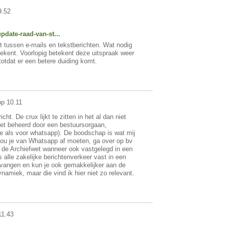
9.52
pdate-raad-van-st...
t tussen e-mails en tekstberichten. Wat nodig
tekent. Voorlopig betekent deze uitspraak weer
totdat er een betere duiding komt.
op 10.11
ht. De crux lijkt te zitten in het al dan niet
iet beheerd door een bestuursorgaan,
de als voor whatsapp). De boodschap is wat mij
 zou je van Whatsapp af moeten, ga over op bv
er de Archiefwet wanneer ook vastgelegd in een
alle zakelijke berichtenverkeer vast in een
evangen en kun je ook gemakkelijker aan de
amiek, maar die vind ik hier niet zo relevant.
11.43