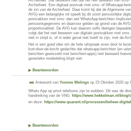
Archiefwet. Dat betekent niet dat het niet bewaren van sms- 
Archiefwet. Een digitaal postvak met sms- of Whatsapp-beric
de zin van de Archiefwet. Daar komt bij dat de Algemene ve
AVG) een belangrijke rol speelt bij dit soort persoonlijke dig
postvakken met sms- dan wel WhatsApp-berichten impliceert 
persoonsgegevens en daarvoor gelden op grond van de AVG
proportionaliteit. De AVG kan daarom zelfs dwingen bepaalde
volgt dat het niet bewaren van digitale postvakken met sms
niet in strijd is, of in ieder geval niet hoeft te zijn, met de Ar
Het is een goed idee om de hele uitspraak even door te lezen
kort-door-de-bocht gedachte dat whatsapp-berichten (en uite
berichten gewisseld met berichten-apps) niet bewaard hoeve
generieke mededeling klopt niet.
▶
Beantwoorden
Antwoord van
Yvonne Welings
op
23 Oktober 2020 op 
Whats App op privé telefoons zijn te wobben. Dit was de dire
handreiking van de VNG:
https://www.hekkelman.nl/blog/
en deze:
https://www.quarant.nl/processen/beheer-digitale
▶
Beantwoorden