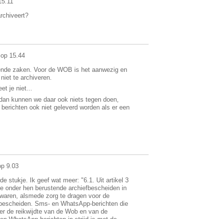
15.11
archiveert?
 op 15.44
llende zaken. Voor de WOB is het aanwezig en
niet te archiveren.
et je niet...
dan kunnen we daar ook niets tegen doen,
 berichten ook niet geleverd worden als er een
op 9.03
de stukje. Ik geef wat meer: "6.1. Uit artikel 3
 de onder hen berustende archiefbescheiden in
ewaren, alsmede zorg te dragen voor de
fbescheiden. Sms- en WhatsApp-berichten die
nder de reikwijdte van de Wob en van de