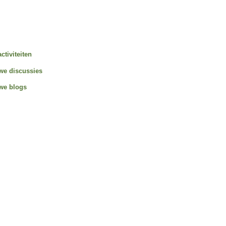
activiteiten
we discussies
we blogs