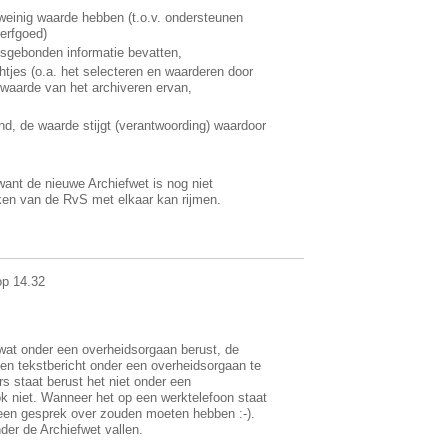
weinig waarde hebben (t.o.v. ondersteunen
 erfgoed)
sgebonden informatie bevatten,
htjes (o.a. het selecteren en waarderen door
waarde van het archiveren ervan,
d, de waarde stijgt (verantwoording) waardoor
 want de nieuwe Archiefwet is nog niet
aken van de RvS met elkaar kan rijmen.
op 14.32
 wat onder een overheidsorgaan berust, de
een tekstbericht onder een overheidsorgaan te
rs staat berust het niet onder een
k niet. Wanneer het op een werktelefoon staat
 een gesprek over zouden moeten hebben :-).
der de Archiefwet vallen.