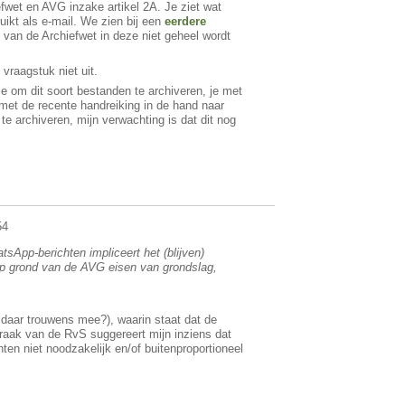
fwet en AVG inzake artikel 2A. Je ziet wat
ikt als e-mail. We zien bij een
eerdere
van de Archiefwet in deze niet geheel wordt
vraagstuk niet uit.
tie om dit soort bestanden te archiveren, je met
m met de recente handreiking in de hand naar
 archiveren, mijn verwachting is dat dit nog
54
App-berichten impliceert het (blijven)
p grond van de AVG eisen van grondslag,
t daar trouwens mee?), waarin staat dat de
raak van de RvS suggereert mijn inziens dat
en niet noodzakelijk en/of buitenproportioneel