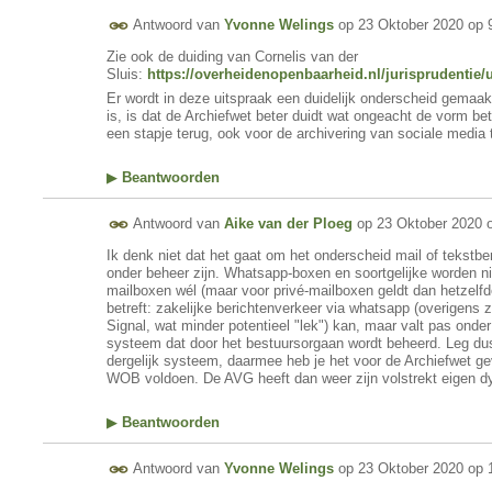
Antwoord van
Yvonne Welings
op
23 Oktober 2020 op 
Zie ook de duiding van Cornelis van der
Sluis:
https://overheidenopenbaarheid.nl/jurisprudentie/u
Er wordt in deze uitspraak een duidelijk onderscheid gemaak
is, is dat de Archiefwet beter duidt wat ongeacht de vorm be
een stapje terug, ook voor de archivering van sociale media 
▶
Beantwoorden
Antwoord van
Aike van der Ploeg
op
23 Oktober 2020 
Ik denk niet dat het gaat om het onderscheid mail of tekstberic
onder beheer zijn. Whatsapp-boxen en soortgelijke worden n
mailboxen wél (maar voor privé-mailboxen geldt dan hetzelf
betreft: zakelijke berichtenverkeer via whatsapp (overigens
Signal, wat minder potentieel "lek") kan, maar valt pas ond
systeem dat door het bestuursorgaan wordt beheerd. Leg dus 
dergelijk systeem, daarmee heb je het voor de Archiefwet g
WOB voldoen. De AVG heeft dan weer zijn volstrekt eigen dyn
▶
Beantwoorden
Antwoord van
Yvonne Welings
op
23 Oktober 2020 op 