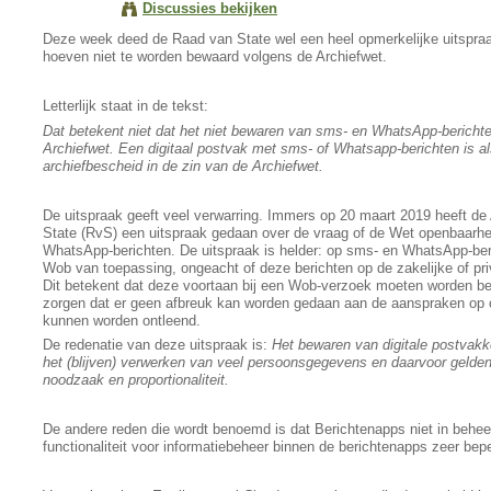
Discussies bekijken
Deze week deed de Raad van State wel een heel opmerkelijke uitspraa
hoeven niet te worden bewaard volgens de Archiefwet.
Letterlijk staat in de tekst:
Dat betekent niet dat het niet bewaren van sms- en WhatsApp-berichten
Archiefwet. Een digitaal postvak met sms- of Whatsapp-berichten is a
archiefbescheid in de zin van de Archiefwet.
De uitspraak geeft veel verwarring. Immers op 20 maart 2019 heeft de
State (RvS) een uitspraak gedaan over de vraag of de Wet openbaarhe
WhatsApp-berichten. De uitspraak is helder: op sms- en WhatsApp-beri
Wob van toepassing, ongeacht of deze berichten op de zakelijke of pr
Dit betekent dat deze voortaan bij een Wob-verzoek moeten worden b
zorgen dat er geen afbreuk kan worden gedaan aan de aanspraken op
kunnen worden ontleend.
De redenatie van deze uitspraak is:
H
et bewaren van digitale postvak
het (blijven) verwerken van veel persoonsgegevens en daarvoor gelde
noodzaak en proportionaliteit.
De andere reden die wordt benoemd is dat Berichtenapps niet in behee
functionaliteit voor informatiebeheer binnen de berichtenapps zeer bepe