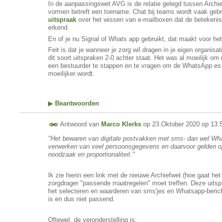
In de aanpassingswet AVG is de relatie gelegd tussen Archie
vormen betreft een toename. Chat bij teams wordt vaak gebru
uitspraak
over het wissen van e-mailboxen dat de betekenis 
erkend.
En of je nu Signal of Whats app gebruikt, dat maakt voor het 
Feit is dat je wanneer je zorg wil dragen in je eigen organisa
dit soort uitspraken 2-0 achter staat. Het was al moeilijk o
een bestuurder te stappen en te vragen om de WhatsApp es te
moeilijker wordt.
▶
Beantwoorden
Antwoord van
Marco Klerks
op
23 Oktober 2020 op 13.
"Het bewaren van digitale postvakken met sms- dan wel Whats
verwerken van veel persoonsgegevens en daarvoor gelden o
noodzaak en proportionaliteit."
Ik zie hierin een link met de nieuwe Archiefwet (hoe gaat he
zorgdrager "passende maatregelen" moet treffen. Deze uitsp
het selecteren en waarderen van sms'jes en Whatsapp-bericht
is en dus niet passend.
Oftewel, de veronderstelling is: