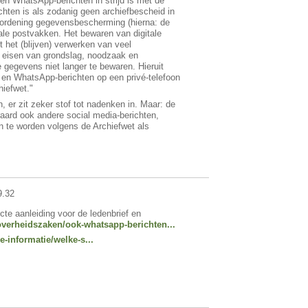
en WhatsApp-berichten in strijd is met de
hten is als zodanig geen archiefbescheid in
rordening gegevensbescherming (hierna: de
itale postvakken. Het bewaren van digitale
het (blijven) verwerken van veel
 eisen van grondslag, noodzaak en
 gegevens niet langer te bewaren. Hieruit
- en WhatsApp-berichten op een privé-telefoon
chiefwet."
, er zit zeker stof tot nadenken in. Maar: de
raard ook andere social media-berichten,
n te worden volgens de Archiefwet als
9.32
cte aanleiding voor de ledenbrief en
overheidszaken/ook-whatsapp-berichten...
-informatie/welke-s...