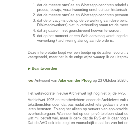
dat de meeste sms'jes en Whatsapp-berichten relatief 
proces, bewijs, verantwoording en/of cultuur-historisch
dat de meeste sms'jes en Whatsapp-berichten persoon
dat de privacy-risico's op de verwerking van deze beric
DIV-medewerkers) niet in verhouding staan tot de meer
dat zij daarom niet gearchiveerd hoeven te worden,
dat op het moment er een Wob-aanvraag wordt ingedien
verwerking / archivering alsnog aan de orde is.
Deze interpretatie loopt wel een beetje op de zaken vooruit,
vastgesteld, maar het is de enige wijze waarop ik de uitspr
▶
Beantwoorden
Antwoord van
Aike van der Ploeg
op
23 Oktober 2020 
Het wetsvoorstel nieuwe Archiefwet ligt nog niet bij de RvS.
Archiefwet 1995 en tekstberichten: onder de Archiefwet valt
tekstberichten doen dat pas nadat actief iets gedaan is om 
laten berusten. Zolang het alleen op servers van app-provide
overheidsorgaan. Wanneer het op een privé-telefoon staat oo
wat mij betreft wel, maar ik denk dat de RvS en ik daar nog
Dat de AVG ook iets zegt en voorschrijft staat los van het on