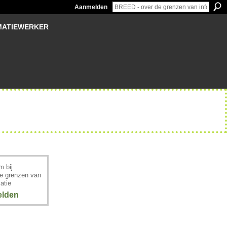
Aanmelden
MATIEWERKER
 bij
e grenzen van
atie
lden