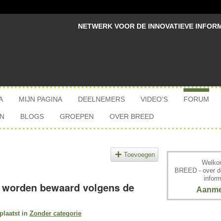
NETWERK VOOR DE INNOVATIEVE INFOR
A
MIJN PAGINA
DEELNEMERS
VIDEO'S
FORUM
N
BLOGS
GROEPEN
OVER BREED
Toevoegen
Welkom
BREED - over d
inform
e worden bewaard volgens de
Aanme
laatst in
Zonder categorie