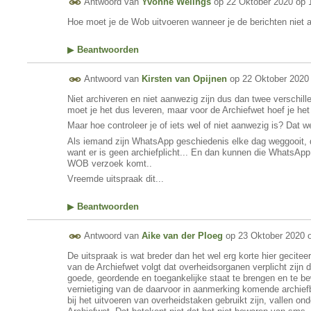
Antwoord van
Yvonne Welings
op
22 Oktober 2020 op 
Hoe moet je de Wob uitvoeren wanneer je de berichten niet 
▶
Beantwoorden
Antwoord van
Kirsten van Opijnen
op
22 Oktober 2020
Niet archiveren en niet aanwezig zijn dus dan twee verschi
moet je het dus leveren, maar voor de Archiefwet hoef je het 
Maar hoe controleer je of iets wel of niet aanwezig is? Dat we
Als iemand zijn WhatsApp geschiedenis elke dag weggooit, 
want er is geen archiefplicht... En dan kunnen die WhatsApp
WOB verzoek komt..
Vreemde uitspraak dit...
▶
Beantwoorden
Antwoord van
Aike van der Ploeg
op
23 Oktober 2020 
De uitspraak is wat breder dan het wel erg korte hier geciteer
van de Archiefwet volgt dat overheidsorganen verplicht zijn
goede, geordende en toegankelijke staat te brengen en te b
vernietiging van de daarvoor in aanmerking komende archie
bij het uitvoeren van overheidstaken gebruikt zijn, vallen o