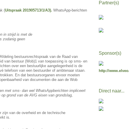
Partner(s)
k (
Uitspraak 201905713/1/A3).
WhatsApp-berichten
 in strijd is met de
ls zodanig geen
Sponsor(s)
 Afdeling bestuursrechtspraak van de Raad van
id van bestuur (Wob)1 van toepassing is op sms- en
chten over een bestuurlijke aangelegenheid is de
ivé telefoon van een bestuurder of ambtenaar staan.
http://www.elveo
etrokken. En dat bestuursorganen ervoor moeten
 openbaarheid van documenten die aan de Wob
ken met sms- dan wel WhatsAppberichten impliceert
Direct naar...
n op grond van de AVG eisen van grondslag,
r zijn van de overheid en de technische
rkt is.