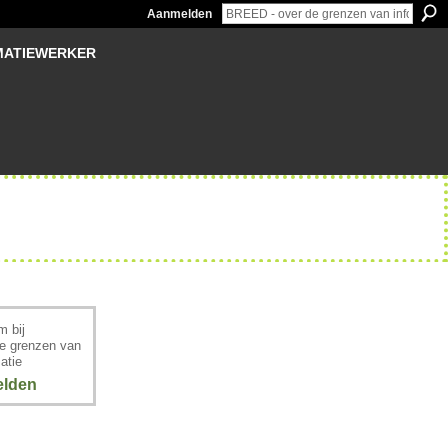
Aanmelden
MATIEWERKER
 bij
e grenzen van
atie
lden