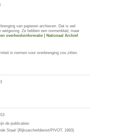
3
erbrenging van papieren archieven. Dat is wel
fde wetgeving. Ze hebben een normenblad, maar
n overheidsinformatie | Nationaal Archief
.
rmiteit in normen voor overbrenging zou zitten.
03
.53
jn de publicaties:
e Staat' (Rijksarchiefdienst/PIVOT, 1993)