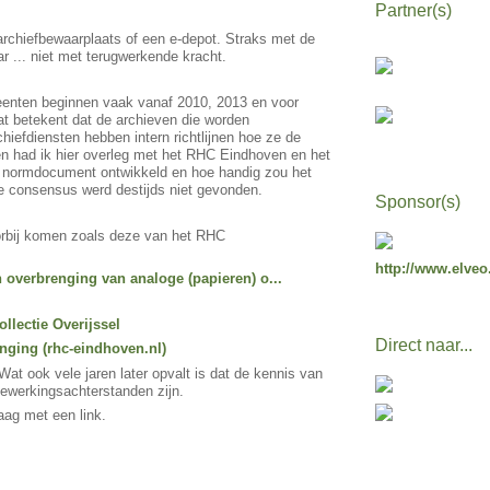
Partner(s)
rchiefbewaarplaats of een e-depot. Straks met de
r ... niet met terugwerkende kracht.
meenten beginnen vaak vanaf 2010, 2013 en voor
t betekent dat de archieven die worden
iefdiensten hebben intern richtlijnen hoe ze de
den had ik hier overleg met het RHC Eindhoven en het
n normdocument ontwikkeld en hoe handig zou het
s de consensus werd destijds niet gevonden.
Sponsor(s)
voorbij komen zoals deze van het RHC
http://www.elveo
n overbrenging van analoge (papieren) o...
llectie Overijssel
Direct naar...
ging (rhc-eindhoven.nl)
at ook vele jaren later opvalt is dat de kennis van
 bewerkingsachterstanden zijn.
raag met een link.