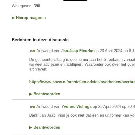
Weergaven:
390
▶
Hierop reageren
Berichten in deze discussie
Antwoord van
Jan-Jaap Fleurke
op
23 April 2024 op 8.1
De gemeente Elburg is deelnemer aan het Streekarchivariaa
wij veel adviezen en richtlijnen. Waaronder ook over het ov
archieven:
https://www.snwv.nl/archief-en-advies/overheden/overbr
▶
Beantwoorden
Antwoord van
Yvonne Welings
op
23 April 2024 op 20.
Dank Jan Jaap, vind je ook niet dat een en uniformer kan v
▶
Beantwoorden