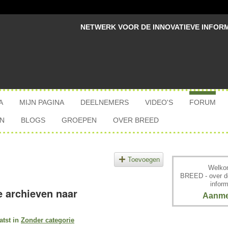
NETWERK VOOR DE INNOVATIEVE INFOR
A
MIJN PAGINA
DEELNEMERS
VIDEO'S
FORUM
N
BLOGS
GROEPEN
OVER BREED
Toevoegen
Welkom
BREED - over d
inform
e archieven naar
Aanme
atst in
Zonder categorie