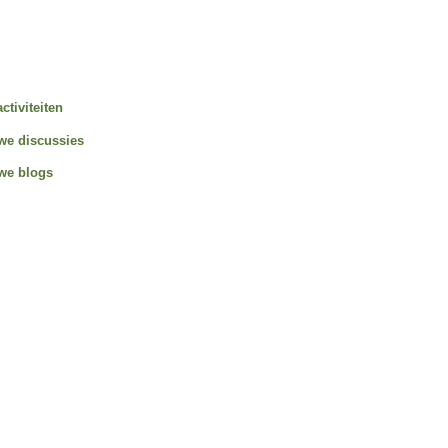
activiteiten
we discussies
we blogs