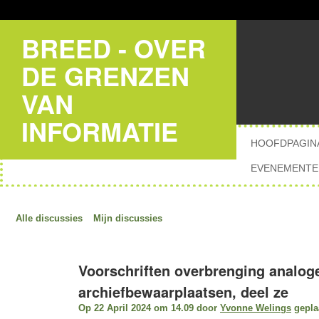
BREED - OVER
DE GRENZEN
VAN
INFORMATIE
HOOFDPAGIN
EVENEMENTE
Alle discussies
Mijn discussies
Voorschriften overbrenging analog
archiefbewaarplaatsen, deel ze
Op 22 April 2024 om 14.09 door
Yvonne Welings
gepla