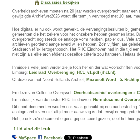
Discussies bekijken
Overheidsarchieven moeten na 20 jaar worden overgebracht naar een a
gewijzigde Archiefwet2026 wordt die termijn vervroegd met 10 jaar, maa
Hoe digitaal er nu ook wordt gewerkt, de vervangingsbesluiten bij ge
gemeenten die het zekere voor het onzekere hebben genomen later. Da
overgebracht nog steeds de analoge vorm hebben, papier dus. Vele arch
archieven geordend aangeleverd willen hebben. Zo'n vijftien jaar gele
Stadsarchief 's-Hertogenbosch. Het RHC Eindhoven had in die tijd ee
niet zijn als elke archiefdienst dezelfde criteria zou hanteren. Helaa
Inmiddels vele jaren verder zie je toch her en der wat voorschriften 
Limburg:
Leidraad_Overbrenging_HCL_v1.pdf (rhcl.nl).
Of deze van het Noord-Hollands Archief,
Microsoft Word - 5. Richtlij
En deze van Collectie Overijssel:
Overheidsarchief overbrengen » Co
En natuurlijk van de nestor RHC Eindhoven:
Normdocument Overbren
Dit soort documenten worden ook vaak gebruikt bij een aanbesteding. W
analoge archieven niet altijd meer aanwezig is dat terwijl er nog grote
Heb je ook zo'n document ergens gepubliceerd gezien, deel het hier g
1 lid vind dit leuk
MySpace
Facebook