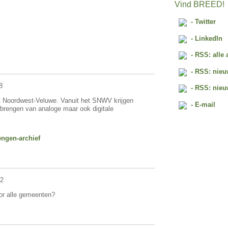
Vind BREED!
- Twitter
- LinkedIn
- RSS: alle 
- RSS: nieu
8
- RSS: nieu
t Noordwest-Veluwe. Vanuit het SNWV krijgen
- E-mail
erbrengen van analoge maar ook digitale
engen-archief
42
oor alle gemeenten?