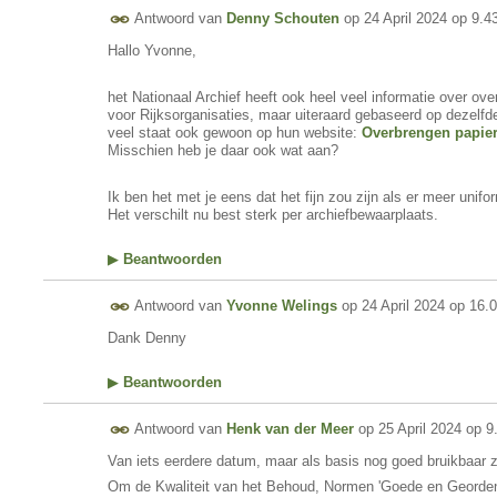
Antwoord van
Denny Schouten
op
24 April 2024 op 9.4
Hallo Yvonne,
het Nationaal Archief heeft ook heel veel informatie over ov
voor Rijksorganisaties, maar uiteraard gebaseerd op dezel
veel staat ook gewoon op hun website:
Overbrengen papiere
Misschien heb je daar ook wat aan?
Ik ben het met je eens dat het fijn zou zijn als er meer unifo
Het verschilt nu best sterk per archiefbewaarplaats.
▶
Beantwoorden
Antwoord van
Yvonne Welings
op
24 April 2024 op 16.
Dank Denny
▶
Beantwoorden
Antwoord van
Henk van der Meer
op
25 April 2024 op 9
Van iets eerdere datum, maar als basis nog goed bruikbaar zi
Om de Kwaliteit van het Behoud, Normen 'Goede en Geordend