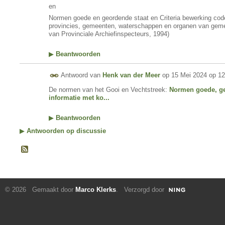
en
Normen goede en geordende staat en Criteria bewerking cod
provincies, gemeenten, waterschappen en organen van gemee
van Provinciale Archiefinspecteurs, 1994)
▶
Beantwoorden
Antwoord van
Henk van der Meer
op
15 Mei 2024 op 12
De normen van het Gooi en Vechtstreek:
Normen goede, ge
informatie met ko...
▶
Beantwoorden
▶
Antwoorden op discussie
© 2026 Gemaakt door
Marco Klerks
. Verzorgd door