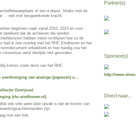
Partner(s)
rchiefbewaarplaats of een e-depot. Straks met de
r ... niet met terugwerkende kracht.
meenten beginnen vaak vanaf 2010, 2013 en voor
t betekent dat de archieven die worden
iefdiensten hebben intern richtlijnen hoe ze de
den had ik hier overleg met het RHC Eindhoven en het
n normdocument ontwikkeld en hoe handig zou het
s de consensus werd destijds niet gevonden.
Sponsor(s)
voorbij komen zoals deze van het RHC
http://www.elveo
n overbrenging van analoge (papieren) o...
llectie Overijssel
Direct naar...
ging (rhc-eindhoven.nl)
at ook vele jaren later opvalt is dat de kennis van
 bewerkingsachterstanden zijn.
raag met een link.