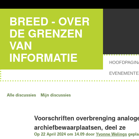
BREED - OVER
DE GRENZEN
VAN
INFORMATIE
HOOFDPAGIN
EVENEMENTE
Alle discussies
Mijn discussies
Voorschriften overbrenging analog
archiefbewaarplaatsen, deel ze
Op 22 April 2024 om 14.09 door
Yvonne Welings
gepla