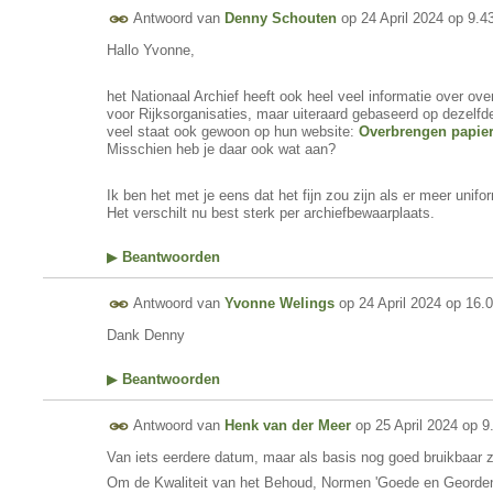
Antwoord van
Denny Schouten
op
24 April 2024 op 9.4
Hallo Yvonne,
het Nationaal Archief heeft ook heel veel informatie over ov
voor Rijksorganisaties, maar uiteraard gebaseerd op dezel
veel staat ook gewoon op hun website:
Overbrengen papiere
Misschien heb je daar ook wat aan?
Ik ben het met je eens dat het fijn zou zijn als er meer unifo
Het verschilt nu best sterk per archiefbewaarplaats.
▶
Beantwoorden
Antwoord van
Yvonne Welings
op
24 April 2024 op 16.
Dank Denny
▶
Beantwoorden
Antwoord van
Henk van der Meer
op
25 April 2024 op 9
Van iets eerdere datum, maar als basis nog goed bruikbaar zi
Om de Kwaliteit van het Behoud, Normen 'Goede en Geordend