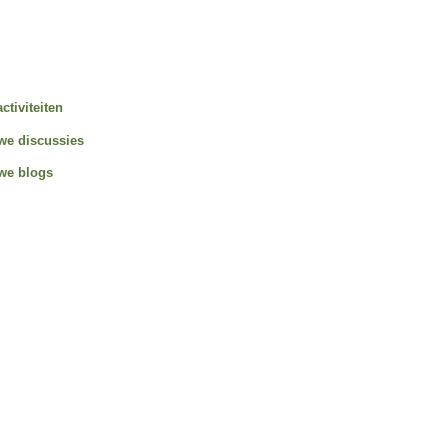
activiteiten
we discussies
we blogs