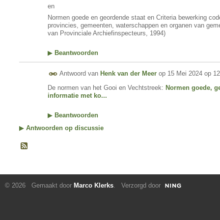
en
Normen goede en geordende staat en Criteria bewerking cod
provincies, gemeenten, waterschappen en organen van gemee
van Provinciale Archiefinspecteurs, 1994)
▶
Beantwoorden
Antwoord van
Henk van der Meer
op
15 Mei 2024 op 12
De normen van het Gooi en Vechtstreek:
Normen goede, ge
informatie met ko...
▶
Beantwoorden
▶
Antwoorden op discussie
© 2026 Gemaakt door
Marco Klerks
. Verzorgd door