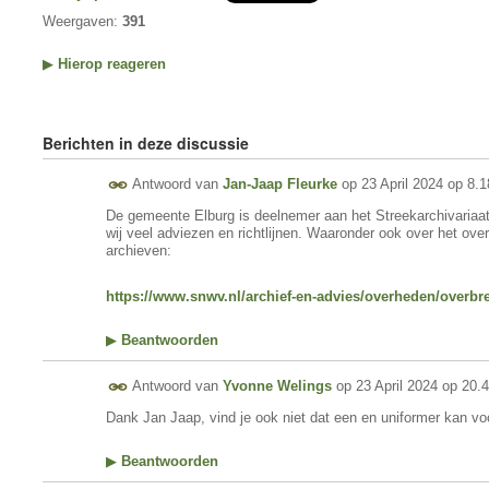
Weergaven:
391
▶
Hierop reageren
Berichten in deze discussie
Antwoord van
Jan-Jaap Fleurke
op
23 April 2024 op 8.1
De gemeente Elburg is deelnemer aan het Streekarchivariaa
wij veel adviezen en richtlijnen. Waaronder ook over het ov
archieven:
https://www.snwv.nl/archief-en-advies/overheden/overbr
▶
Beantwoorden
Antwoord van
Yvonne Welings
op
23 April 2024 op 20.
Dank Jan Jaap, vind je ook niet dat een en uniformer kan v
▶
Beantwoorden