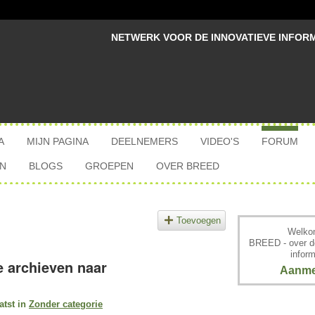
NETWERK VOOR DE INNOVATIEVE INFOR
A
MIJN PAGINA
DEELNEMERS
VIDEO'S
FORUM
N
BLOGS
GROEPEN
OVER BREED
Toevoegen
Welkom
BREED - over d
inform
e archieven naar
Aanme
atst in
Zonder categorie