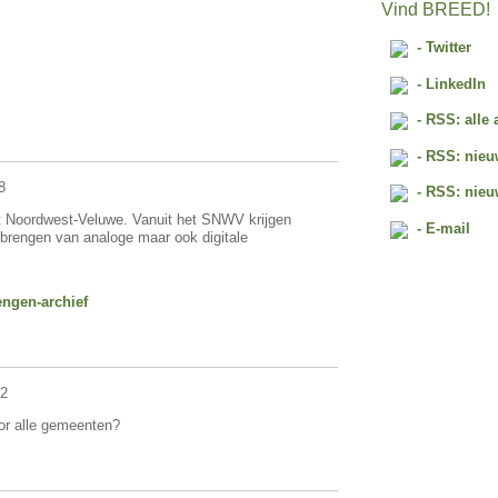
Vind BREED!
- Twitter
- LinkedIn
- RSS: alle 
- RSS: nieu
8
- RSS: nieu
t Noordwest-Veluwe. Vanuit het SNWV krijgen
- E-mail
erbrengen van analoge maar ook digitale
engen-archief
42
oor alle gemeenten?