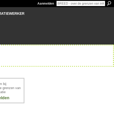
Aanmelden
MATIEWERKER
 bij
e grenzen van
atie
lden