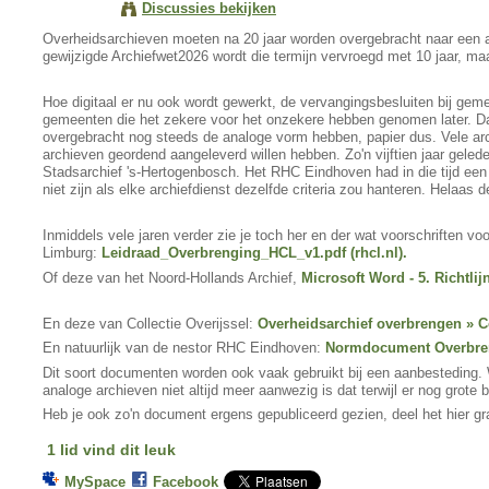
Discussies bekijken
Overheidsarchieven moeten na 20 jaar worden overgebracht naar een a
gewijzigde Archiefwet2026 wordt die termijn vervroegd met 10 jaar, maa
Hoe digitaal er nu ook wordt gewerkt, de vervangingsbesluiten bij ge
gemeenten die het zekere voor het onzekere hebben genomen later. Da
overgebracht nog steeds de analoge vorm hebben, papier dus. Vele arch
archieven geordend aangeleverd willen hebben. Zo'n vijftien jaar gele
Stadsarchief 's-Hertogenbosch. Het RHC Eindhoven had in die tijd ee
niet zijn als elke archiefdienst dezelfde criteria zou hanteren. Helaa
Inmiddels vele jaren verder zie je toch her en der wat voorschriften 
Limburg:
Leidraad_Overbrenging_HCL_v1.pdf (rhcl.nl).
Of deze van het Noord-Hollands Archief,
Microsoft Word - 5. Richtlij
En deze van Collectie Overijssel:
Overheidsarchief overbrengen » Co
En natuurlijk van de nestor RHC Eindhoven:
Normdocument Overbren
Dit soort documenten worden ook vaak gebruikt bij een aanbesteding. W
analoge archieven niet altijd meer aanwezig is dat terwijl er nog grote
Heb je ook zo'n document ergens gepubliceerd gezien, deel het hier g
1 lid vind dit leuk
MySpace
Facebook