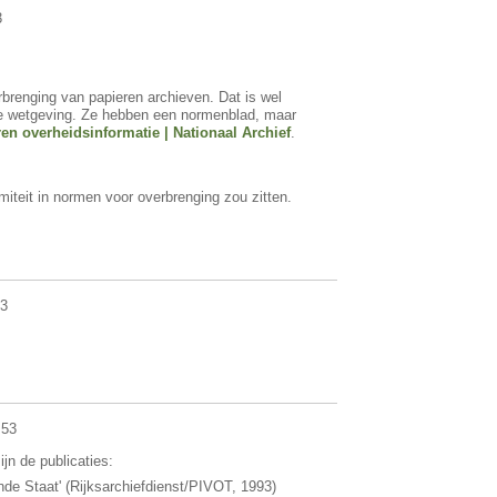
3
erbrenging van papieren archieven. Dat is wel
fde wetgeving. Ze hebben een normenblad, maar
n overheidsinformatie | Nationaal Archief
.
rmiteit in normen voor overbrenging zou zitten.
03
.53
jn de publicaties:
e Staat' (Rijksarchiefdienst/PIVOT, 1993)