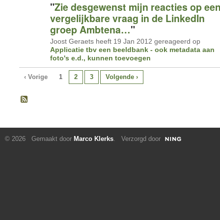
"
Zie desgewenst mijn reacties op ee
vergelijkbare vraag in de LinkedIn
groep Ambtena…
"
Joost Geraets heeft 19 Jan 2012 gereageerd op
Applicatie tbv een beeldbank - ook metadata aan
foto's e.d., kunnen toevoegen
‹ Vorige
1
2
3
Volgende ›
© 2026 Gemaakt door
Marco Klerks
. Verzorgd door