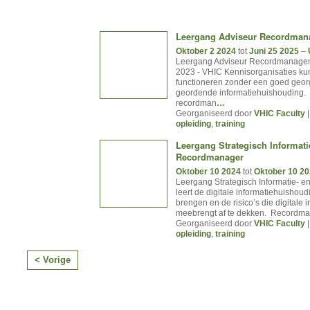
Leergang Adviseur Recordma
Oktober 2 2024
tot
Juni 25 2025
–
Leergang Adviseur Recordmanage
2023 - VHIC Kennisorganisaties ku
functioneren zonder een goed geo
geordende informatiehuishouding.
recordman
…
Georganiseerd door
VHIC Faculty
|
opleiding
,
training
Leergang Strategisch Informati
Recordmanager
Oktober 10 2024
tot
Oktober 10 2
Leergang Strategisch Informatie- 
leert de digitale informatiehuishoudi
brengen en de risico’s die digitale 
meebrengt af te dekken. Recordm
Georganiseerd door
VHIC Faculty
|
opleiding
,
training
< Vorige