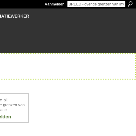
Aanmelden
MATIEWERKER
 bij
e grenzen van
atie
lden