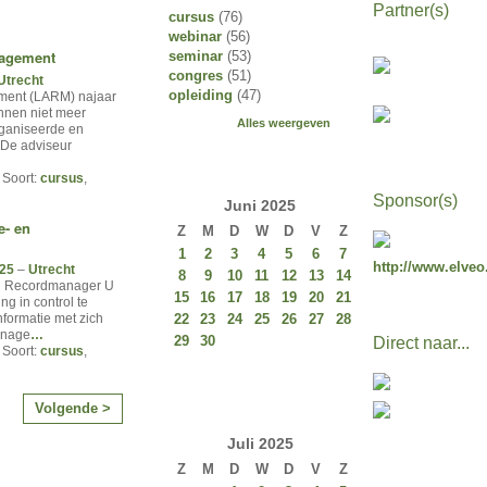
Partner(s)
cursus
(76)
webinar
(56)
nagement
seminar
(53)
congres
(51)
Utrecht
opleiding
(47)
ment (LARM) najaar
nnen niet meer
Alles weergeven
rganiseerde en
 De adviseur
 Soort:
cursus
,
Sponsor(s)
Juni
2025
e- en
Z
M
D
W
D
V
Z
1
2
3
4
5
6
7
http://www.elveo
025
–
Utrecht
8
9
10
11
12
13
14
en Recordmanager U
15
16
17
18
19
20
21
ng in control te
22
23
24
25
26
27
28
informatie met zich
anage
…
29
30
Direct naar...
 Soort:
cursus
,
Volgende >
Juli
2025
Z
M
D
W
D
V
Z