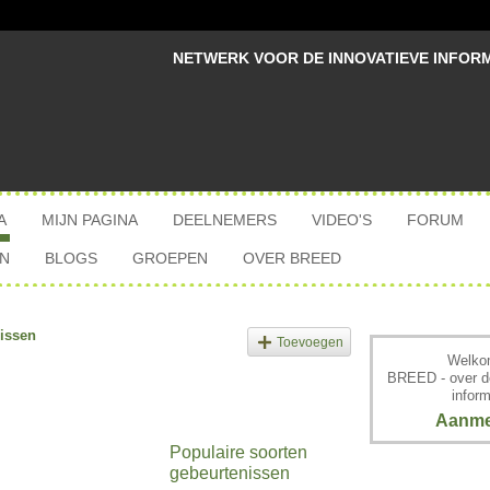
NETWERK VOOR DE INNOVATIEVE INFOR
A
MIJN PAGINA
DEELNEMERS
VIDEO'S
FORUM
N
BLOGS
GROEPEN
OVER BREED
issen
Toevoegen
Welkom
BREED - over d
inform
Aanme
Populaire soorten
gebeurtenissen