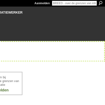
Aanmelden
MATIEWERKER
 bij
e grenzen van
atie
lden