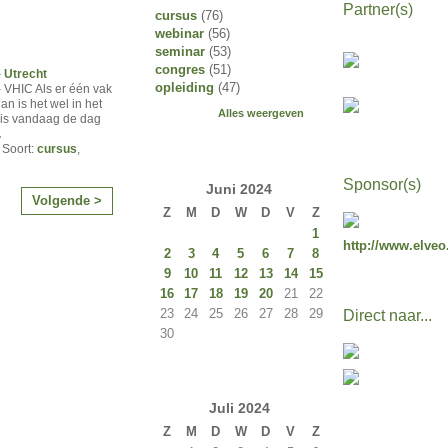
Partner(s)
cursus
(76)
webinar
(56)
seminar
(53)
congres
(51)
–
Utrecht
opleiding
(47)
- VHIC Als er één vak
an is het wel in het
Alles weergeven
 is vandaag de dag
…
 Soort:
cursus
,
Sponsor(s)
Juni
2024
Volgende >
Z
M
D
W
D
V
Z
1
http://www.elveo
2
3
4
5
6
7
8
9
10
11
12
13
14
15
16
17
18
19
20
21
22
23
24
25
26
27
28
29
Direct naar...
30
Juli
2024
Z
M
D
W
D
V
Z