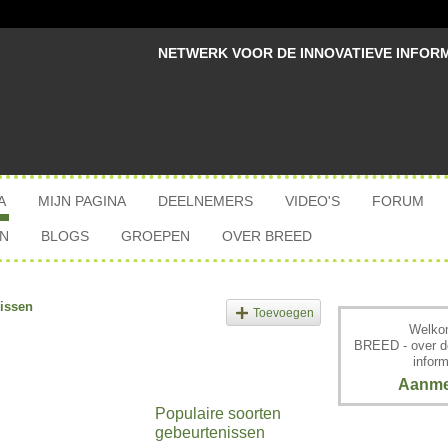
NETWERK VOOR DE INNOVATIEVE INFOR
A
MIJN PAGINA
DEELNEMERS
VIDEO'S
FORUM
N
BLOGS
GROEPEN
OVER BREED
issen
Toevoegen
Welkom
BREED - over d
inform
Aanme
Populaire soorten
gebeurtenissen