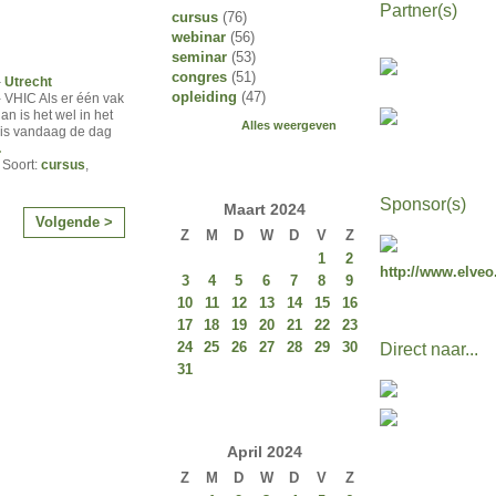
Partner(s)
cursus
(76)
webinar
(56)
seminar
(53)
congres
(51)
–
Utrecht
opleiding
(47)
- VHIC Als er één vak
an is het wel in het
Alles weergeven
 is vandaag de dag
…
 Soort:
cursus
,
Sponsor(s)
Maart
2024
Volgende >
Z
M
D
W
D
V
Z
1
2
http://www.elveo
3
4
5
6
7
8
9
10
11
12
13
14
15
16
17
18
19
20
21
22
23
24
25
26
27
28
29
30
Direct naar...
31
April
2024
Z
M
D
W
D
V
Z