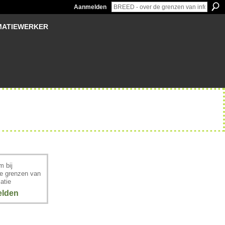
Aanmelden
MATIEWERKER
 bij
e grenzen van
atie
lden