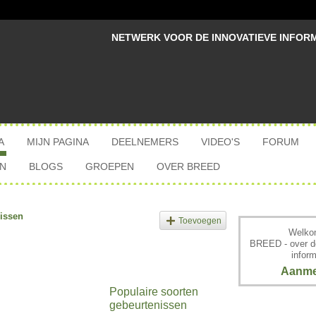
NETWERK VOOR DE INNOVATIEVE INFOR
A
MIJN PAGINA
DEELNEMERS
VIDEO'S
FORUM
N
BLOGS
GROEPEN
OVER BREED
issen
Toevoegen
Welkom
BREED - over d
inform
Aanme
Populaire soorten
gebeurtenissen