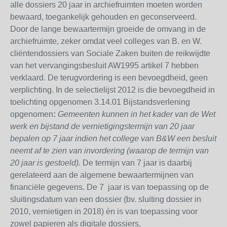
alle dossiers 20 jaar in archiefruimten moeten worden
bewaard, toegankelijk gehouden en geconserveerd.
Door de lange bewaartermijn groeide de omvang in de
archiefruimte, zeker omdat veel colleges van B. en W.
cliëntendossiers van Sociale Zaken buiten de reikwijdte
van het vervangingsbesluit AW1995 artikel 7 hebben
verklaard. De terugvordering is een bevoegdheid, geen
verplichting. In de selectielijst 2012 is die bevoegdheid in
toelichting opgenomen 3.14.01 Bijstandsverlening
opgenomen
:
Gemeenten kunnen in het kader van de Wet
werk en bijstand de vernietigingstermijn van 20 jaar
bepalen op 7 jaar indien het college van B&W een besluit
neemt af te zien van invordering (waarop de termijn van
20 jaar is gestoeld).
De termijn van 7 jaar is daarbij
gerelateerd aan de algemene bewaartermijnen van
financiële gegevens. De 7 jaar is van toepassing op de
sluitingsdatum van een dossier (bv. sluiting dossier in
2010, vernietigen in 2018) èn is van toepassing voor
zowel papieren als digitale dossiers.