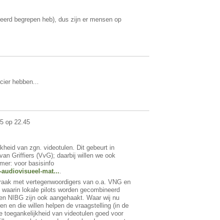
rkeerd begrepen heb), dus zijn er mensen op
cier hebben...
15 op 22.45
kheid van zgn. videotulen. Dit gebeurt in
van Griffiers (VvG); daarbij willen we ook
er: voor basisinfo
audiovisueel-mat...
.
raak met vertegenwoordigers van o.a. VNG en
ct waarin lokale pilots worden gecombineerd
 en NIBG zijn ook aangehaakt. Waar wij nu
ren en die willen helpen de vraagstelling (in de
 toegankelijkheid van videotulen goed voor