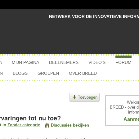
NETWERK VOOR DE INNOVATIEVE INFOR
A
MIJN PAGINA
DEELNEMERS
VIDEO'S
FORUM
N
BLOGS
GROEPEN
OVER BREED
Toevoegen
Welkom
BREED - over d
inform
varingen tot nu toe?
Aanme
t in
Zonder categorie
Discussies bekijken