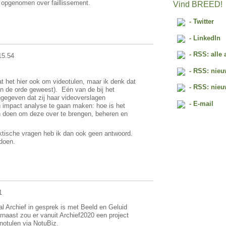
e opgenomen over faillissement.
Vind BREED!
- Twitter
- LinkedIn
- RSS: alle 
15.54
- RSS: nieu
t het hier ook om videotulen, maar ik denk dat
- RSS: nieu
an de orde geweest). Eén van de bij het
gegeven dat zij haar videoverslagen
- E-mail
n impact analyse te gaan maken: hoe is het
n doen om deze over te brengen, beheren en
aktische vragen heb ik dan ook geen antwoord.
 doen.
1
al Archief in gesprek is met Beeld en Geluid
naast zou er vanuit Archief2020 een project
onotulen via NotuBiz.