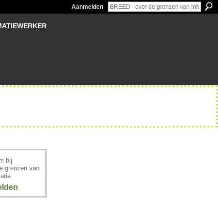
Aanmelden
MATIEWERKER
 bij
e grenzen van
atie
lden