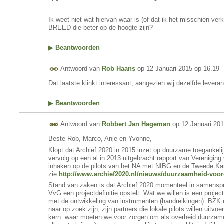
Ik weet niet wat hiervan waar is (of dat ik het misschien ve
BREED die beter op de hoogte zijn?
▶
Beantwoorden
Antwoord van
Rob Haans
op
12 Januari 2015 op 16.19
Dat laatste klinkt interessant, aangezien wij dezelfde leveran
▶
Beantwoorden
Antwoord van
Robbert Jan Hageman
op
12 Januari 20
Beste Rob, Marco, Anje en Yvonne,
Klopt dat Archief 2020 in 2015 inzet op duurzame toegankelij
vervolg op een al in 2013 uitgebracht rapport van Vereniging 
inhaken op de pilots van het NA met NIBG en de Tweede Kam
zie
http://www.archief2020.nl/nieuws/duurzaamheid-voor-
Stand van zaken is dat Archief 2020 momenteel in samensp
VvG een projectdefinitie opstelt. Wat we willen is een proje
met de ontwikkeling van instrumenten (handreikingen). BZK
naar op zoek zijn, zijn partners die lokale pilots willen uitvoe
kern: waar moeten we voor zorgen om als overheid duurzame