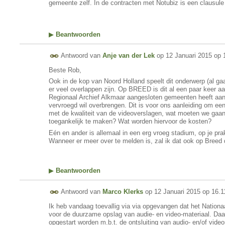
gemeente zelf. In de contracten met Notubiz is een clausul
▶
Beantwoorden
Antwoord van
Anje van der Lek
op
12 Januari 2015 op 
Beste Rob,
Ook in de kop van Noord Holland speelt dit onderwerp (al gaa
er veel overlappen zijn. Op BREED is dit al een paar keer a
Regionaal Archief Alkmaar aangesloten gemeenten heeft aan
vervroegd wil overbrengen. Dit is voor ons aanleiding om ee
met de kwaliteit van de videoverslagen, wat moeten we gaa
toegankelijk te maken? Wat worden hiervoor de kosten?
Eén en ander is allemaal in een erg vroeg stadium, op je pr
Wanneer er meer over te melden is, zal ik dat ook op Breed
▶
Beantwoorden
Antwoord van
Marco Klerks
op
12 Januari 2015 op 16.1
Ik heb vandaag toevallig via via opgevangen dat het Nationa
voor de duurzame opslag van audie- en video-materiaal. Daar
opgestart worden m.b.t. de ontsluiting van audio- en/of vide