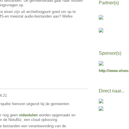
dio bestanden. De gemeenteraad gaat haar notulen
Partner(s)
ringsvragen op.
ke eisen zijn uit archiefoogpunt goed om op te
DMS-en meestal audio-bestanden aan? Welke
Sponsor(s)
http://www.elveo
Direct naar...
4.21
enquête hierover uitgezet bij de gemeenten
 er nog geen
videotulen
worden opgemaakt en
n de NotuBiz, een cloud oplossing.
 de bestanden een verantwoording van de