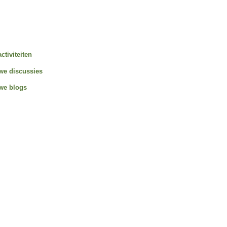
activiteiten
we discussies
we blogs