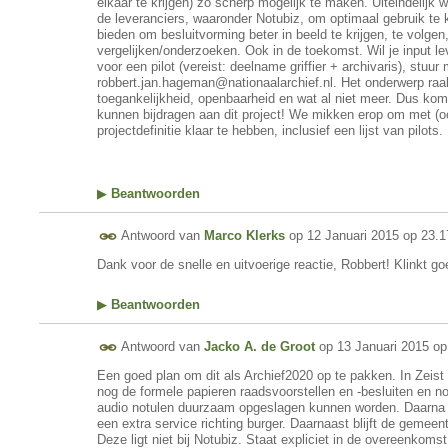
elkaar te krijgen) zo scherp mogelijk te maken. Uiteindelijk
de leveranciers, waaronder Notubiz, om optimaal gebruik te
bieden om besluitvorming beter in beeld te krijgen, te volgen
vergelijken/onderzoeken. Ook in de toekomst. Wil je input le
voor een pilot (vereist: deelname griffier + archivaris), stuur 
robbert.jan.hageman@nationaalarchief.nl. Het onderwerp raa
toegankelijkheid, openbaarheid en wat al niet meer. Dus kom
kunnen bijdragen aan dit project! We mikken erop om met (oo
projectdefinitie klaar te hebben, inclusief een lijst van pilots.
▶
Beantwoorden
Antwoord van
Marco Klerks
op
12 Januari 2015 op 23.1
Dank voor de snelle en uitvoerige reactie, Robbert! Klinkt go
▶
Beantwoorden
Antwoord van
Jacko A. de Groot
op
13 Januari 2015 op
Een goed plan om dit als Archief2020 op te pakken. In Zeis
nog de formele papieren raadsvoorstellen en -besluiten en no
audio notulen duurzaam opgeslagen kunnen worden. Daarna p
een extra service richting burger. Daarnaast blijft de gemeen
Deze ligt niet bij Notubiz. Staat expliciet in de overeenkoms