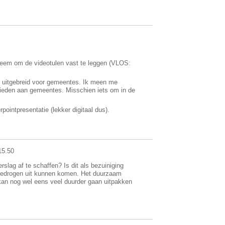
teem om de videotulen vast te leggen (VLOS:
e uitgebreid voor gemeentes. Ik meen me
nbieden aan gemeentes. Misschien iets om in de
ointpresentatie (lekker digitaal dus).
15.50
slag af te schaffen? Is dit als bezuiniging
 bedrogen uit kunnen komen. Het duurzaam
kan nog wel eens veel duurder gaan uitpakken