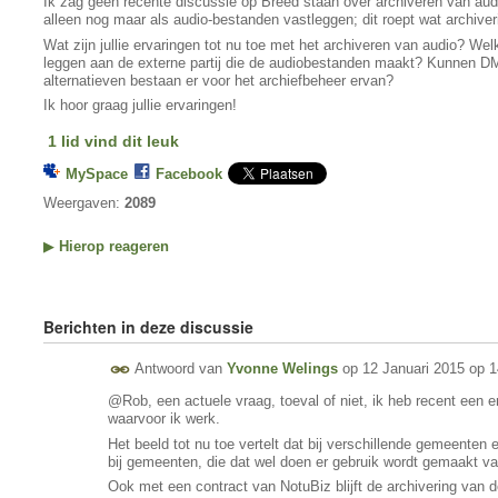
Ik zag geen recente discussie op Breed staan over archiveren van au
alleen nog maar als audio-bestanden vastleggen; dit roept wat archive
Wat zijn jullie ervaringen tot nu toe met het archiveren van audio? Wel
leggen aan de externe partij die de audiobestanden maakt? Kunnen 
alternatieven bestaan er voor het archiefbeheer ervan?
Ik hoor graag jullie ervaringen!
1 lid vind dit leuk
MySpace
Facebook
Weergaven:
2089
▶
Hierop reageren
Berichten in deze discussie
Antwoord van
Yvonne Welings
op
12 Januari 2015 op 1
@Rob, een actuele vraag, toeval of niet, ik heb recent een 
waarvoor ik werk.
Het beeld tot nu toe vertelt dat bij verschillende gemeenten
bij gemeenten, die dat wel doen er gebruik wordt gemaakt va
Ook met een contract van NotuBiz blijft de archivering van