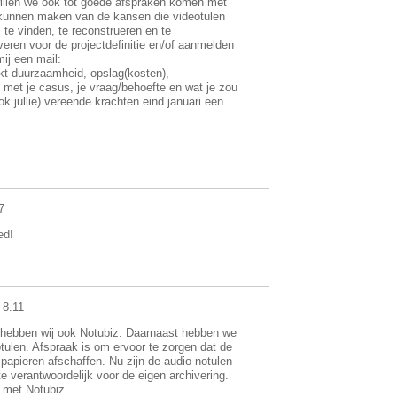
 willen we ook tot goede afspraken komen met
 kunnen maken van de kansen die videotulen
, te vinden, te reconstrueren en te
veren voor de projectdefinitie en/of aanmelden
mij een mail:
kt duurzaamheid, opslag(kosten),
 met je casus, je vraag/behoefte en wat je zou
k jullie) vereende krachten eind januari een
7
ed!
 8.11
t hebben wij ook Notubiz. Daarnaast hebben we
tulen. Afspraak is om ervoor te zorgen dat de
apieren afschaffen. Nu zijn de audio notulen
te verantwoordelijk voor de eigen archivering.
t met Notubiz.