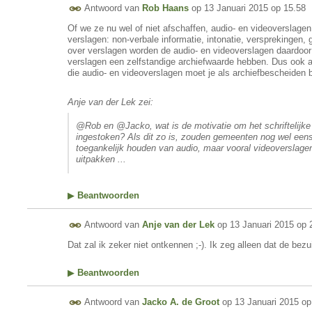
Antwoord van
Rob Haans
op
13 Januari 2015 op 15.58
Of we ze nu wel of niet afschaffen, audio- en videoverslagen
verslagen: non-verbale informatie, intonatie, versprekingen, 
over verslagen worden de audio- en videoverslagen daardoor v
verslagen een zelfstandige archiefwaarde hebben. Dus ook al
die audio- en videoverslagen moet je als archiefbescheiden 
Anje van der Lek zei:
@Rob en @Jacko, wat is de motivatie om het schriftelijke v
ingestoken? Als dit zo is, zouden gemeenten nog wel ee
toegankelijk houden van audio, maar vooral videoverslage
uitpakken ...
▶
Beantwoorden
Antwoord van
Anje van der Lek
op
13 Januari 2015 op 
Dat zal ik zeker niet ontkennen ;-). Ik zeg alleen dat de be
▶
Beantwoorden
Antwoord van
Jacko A. de Groot
op
13 Januari 2015 op