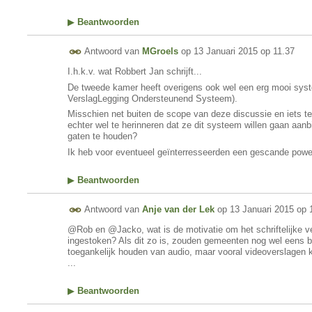
▶
Beantwoorden
Antwoord van
MGroels
op
13 Januari 2015 op 11.37
I.h.k.v. wat Robbert Jan schrijft...
De tweede kamer heeft overigens ook wel een erg mooi sys
VerslagLegging Ondersteunend Systeem).
Misschien net buiten de scope van deze discussie en iets t
echter wel te herinneren dat ze dit systeem willen gaan aa
gaten te houden?
Ik heb voor eventueel geïnterresseerden een gescande powerp
▶
Beantwoorden
Antwoord van
Anje van der Lek
op
13 Januari 2015 op 
@Rob en @Jacko, wat is de motivatie om het schriftelijke ver
ingestoken? Als dit zo is, zouden gemeenten nog wel eens
toegankelijk houden van audio, maar vooral videoverslagen 
...
▶
Beantwoorden