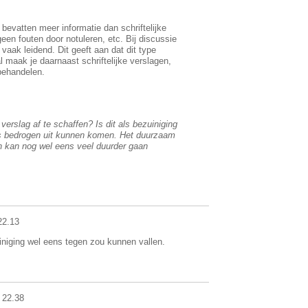
 bevatten meer informatie dan schriftelijke
geen fouten door notuleren, etc. Bij discussie
aak leidend. Dit geeft aan dat dit type
 maak je daarnaast schriftelijke verslagen,
behandelen.
erslag af te schaffen? Is dit als bezuiniging
ns bedrogen uit kunnen komen. Het duurzaam
n kan nog wel eens veel duurder gaan
22.13
zuiniging wel eens tegen zou kunnen vallen.
 22.38