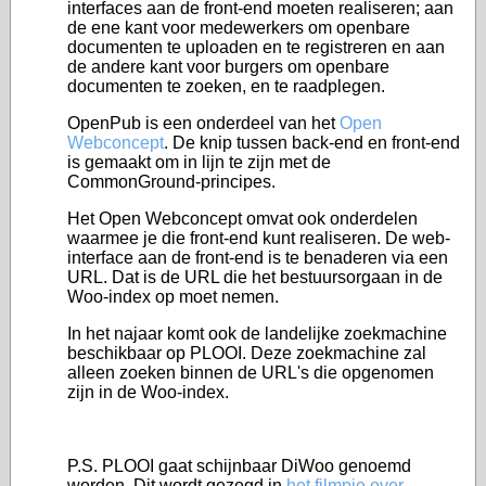
interfaces aan de front-end moeten realiseren; aan
de ene kant voor medewerkers om openbare
documenten te uploaden en te registreren en aan
de andere kant voor burgers om openbare
documenten te zoeken, en te raadplegen.
OpenPub is een onderdeel van het
Open
Webconcept
. De knip tussen back-end en front-end
is gemaakt om in lijn te zijn met de
CommonGround-principes.
Het Open Webconcept omvat ook onderdelen
waarmee je die front-end kunt realiseren. De web-
interface aan de front-end is te benaderen via een
URL. Dat is de URL die het bestuursorgaan in de
Woo-index op moet nemen.
In het najaar komt ook de landelijke zoekmachine
beschikbaar op PLOOI. Deze zoekmachine zal
alleen zoeken binnen de URL's die opgenomen
zijn in de Woo-index.
P.S. PLOOI gaat schijnbaar DiWoo genoemd
worden. Dit wordt gezegd in
het filmpje over