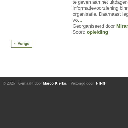
te geven aan het uitdagen
informatie­voorziening bin
organisatie. Daarnaast leg
vo
…
Georganiseerd door
Mira
Soort:
opleiding
< Vorige
© 2026 Gemaakt door
Marco Klerks
. Verzorgd door