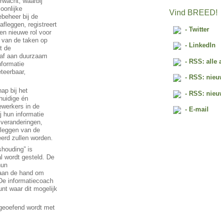
rwacht, waarbij
oonlijke
Vind BREED!
ebeheer bij de
afleggen, registreert
- Twitter
en nieuwe rol voor
 van de taken op
- LinkedIn
t de
 af aan duurzaam
- RSS: alle 
nformatie
eteerbaar,
- RSS: nieu
ap bij het
- RSS: nieu
huidige én
ewerkers in de
- E-mail
j hun informatie
 veranderingen,
tleggen van de
eerd zullen worden.
shouding” is
l wordt gesteld. De
hun
 aan de hand om
De informatiecoach
unt waar dit mogelijk
 geoefend wordt met