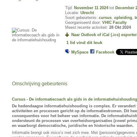
Tijd:
November 11 2024
tot
December 2
Locatie:
Utrecht
Soort gebeurtenis:
cursus
,
opleiding
,
t
Georganiseerd door:
VHIC Faculty
Meest recente activiteit:
28 Okt 2024
Naar Outlook of iCal (.ics) exporte
1 lid vind dit leuk
MySpace
Facebook
Omschrijving gebeurtenis
Cursus - De informatiecoach als gids in de informatiehuishouding
De hedendaagse informatiehuishouding is complex. Er verandert v
activiteiten en processen gericht op de informatiestromen. Dit he
consequenties voor het beheer van informatie. De informatiehuis
ondersteunt de processen van overheidsorganisaties (zowel prima
en waarborgt democratische, juridische en historische waarden.
Informatie brengt ook risico’s met zich mee. Met (persoons)gegevens d