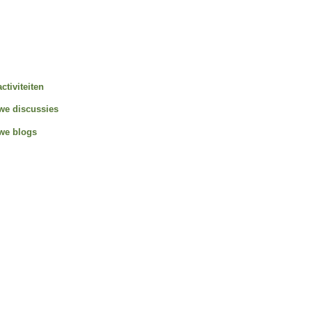
activiteiten
we discussies
we blogs