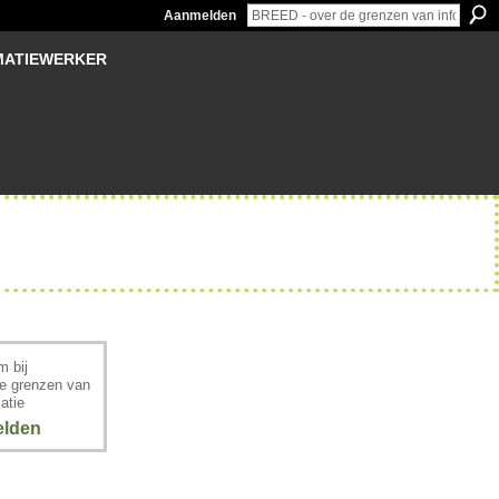
Aanmelden
MATIEWERKER
 bij
e grenzen van
atie
lden