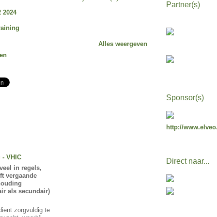
Partner(s)
 2024
raining
Alles weergeven
ren
Sponsor(s)
http://www.elveo
 - VHIC
Direct naar...
eel in regels,
eft vergaande
houding
ir als secundair)
ient zorgvuldig te