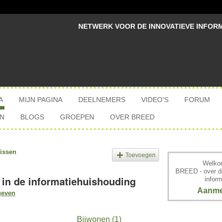
NETWERK VOOR DE INNOVATIEVE INFOR
A
MIJN PAGINA
DEELNEMERS
VIDEO'S
FORUM
N
BLOGS
GROEPEN
OVER BREED
issen
Toevoegen
Welkom
BREED - over d
 in de informatiehuishouding
inform
Aanme
geven
Bijwonen (1)