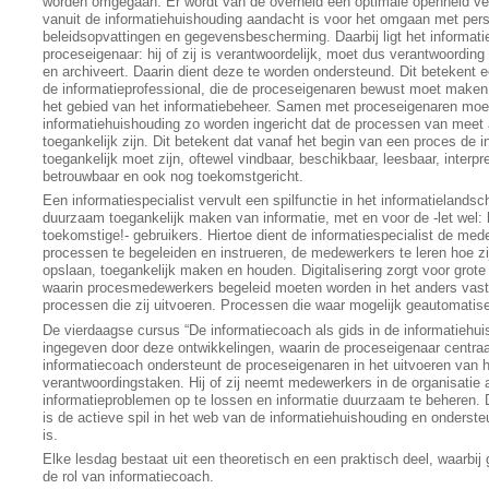
worden omgegaan. Er wordt van de overheid een optimale openheid ve
vanuit de informatiehuishouding aandacht is voor het omgaan met pers
beleidsopvattingen en gegevensbescherming. Daarbij ligt het informati
proceseigenaar: hij of zij is verantwoordelijk, moet dus verantwoording 
en archiveert. Daarin dient deze te worden ondersteund. Dit betekent e
de informatieprofessional, die de proceseigenaren bewust moet maken
het gebied van het informatiebeheer. Samen met proceseigenaren moe
informatiehuishouding zo worden ingericht dat de processen van meet
toegankelijk zijn. Dit betekent dat vanaf het begin van een proces de i
toegankelijk moet zijn, oftewel vindbaar, beschikbaar, leesbaar, interpr
betrouwbaar en ook nog toekomstgericht.
Een informatiespecialist vervult een spilfunctie in het informatielandsch
duurzaam toegankelijk maken van informatie, met en voor de -let wel: 
toekomstige!- gebruikers. Hiertoe dient de informatiespecialist de med
processen te begeleiden en instrueren, de medewerkers te leren hoe zi
opslaan, toegankelijk maken en houden. Digitalisering zorgt voor grote
waarin procesmedewerkers begeleid moeten worden in het anders vas
processen die zij uitvoeren. Processen die waar mogelijk geautomatis
De vierdaagse cursus “De informatiecoach als gids in de informatiehui
ingegeven door deze ontwikkelingen, waarin de proceseigenaar centraa
informatiecoach ondersteunt de proceseigenaren in het uitvoeren van 
verantwoordingstaken. Hij of zij neemt medewerkers in de organisatie
informatieproblemen op te lossen en informatie duurzaam te beheren. 
is de actieve spil in het web van de informatiehuishouding en onderste
is.
Elke lesdag bestaat uit een theoretisch en een praktisch deel, waarbij
de rol van informatiecoach.