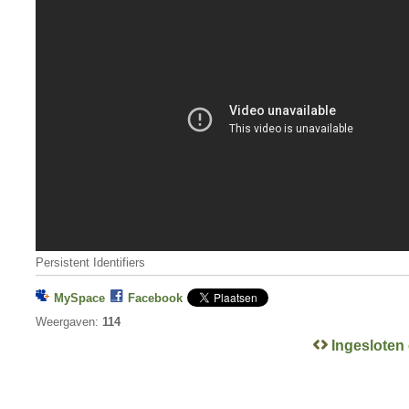
Persistent Identifiers
MySpace
Facebook
Weergaven:
114
Ingesloten