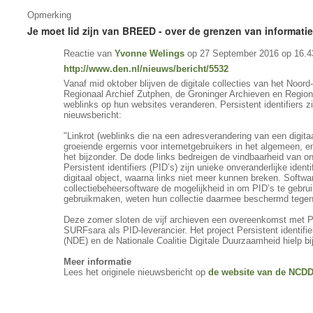
Opmerking
Je moet lid zijn van BREED - over de grenzen van informati
Reactie van
Yvonne Welings
op 27 September 2016 op 16.4
http://www.den.nl/nieuws/bericht/5532
Vanaf mid oktober blijven de digitale collecties van het Noord
Regionaal Archief Zutphen, de Groninger Archieven en Regiona
weblinks op hun websites veranderen. Persistent identifiers zij
nieuwsbericht:
"Linkrot (weblinks die na een adresverandering van een digita
groeiende ergernis voor internetgebruikers in het algemeen, 
het bijzonder. De dode links bedreigen de vindbaarheid van on
Persistent identifiers (PID’s) zijn unieke onveranderlijke id
digitaal object, waarna links niet meer kunnen breken. Softwa
collectiebeheersoftware de mogelijkheid in om PID’s te gebrui
gebruikmaken, weten hun collectie daarmee beschermd tegen li
Deze zomer sloten de vijf archieven een overeenkomst met Pi
SURFsara als PID-leverancier. Het project Persistent identifie
(NDE) en de Nationale Coalitie Digitale Duurzaamheid hielp 
Meer informatie
Lees het originele nieuwsbericht op
de website van de NCD