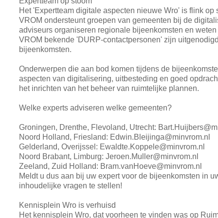
Expertteam op stoom
Het 'Expertteam digitale aspecten nieuwe Wro' is flink op 
VROM ondersteunt groepen van gemeenten bij de digitalis
adviseurs organiseren regionale bijeenkomsten en weten z
VROM bekende 'DURP-contactpersonen' zijn uitgenodigd
bijeenkomsten.
Onderwerpen die aan bod komen tijdens de bijeenkomsten 
aspecten van digitalisering, uitbesteding en goed opdrac
het inrichten van het beheer van ruimtelijke plannen.
Welke experts adviseren welke gemeenten?
Groningen, Drenthe, Flevoland, Utrecht: Bart.Huijbers@m
Noord Holland, Friesland: Edwin.Bleijinga@minvrom.nl
Gelderland, Overijssel: Ewaldte.Koppele@minvrom.nl
Noord Brabant, Limburg: Jeroen.Muller@minvrom.nl
Zeeland, Zuid Holland: Bram.vanHoeve@minvrom.nl
Meldt u dus aan bij uw expert voor de bijeenkomsten in 
inhoudelijke vragen te stellen!
Kennisplein Wro is verhuisd
Het kennisplein Wro, dat voorheen te vinden was op Ruimt