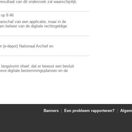
esultaat van dit onderzoek zal waarschijnlijk
 op 9.46
aanschaf van een applicatie, maar in de
am beheer van de digitale rechtsgeldige
t (e-depot) Nationaal Archief en
 langskomt ofwel: dat er bewust een besluit
tieve digitale bestemmingsplannen en de
Banners
|
Een probleem rapporteren?
|
Algem