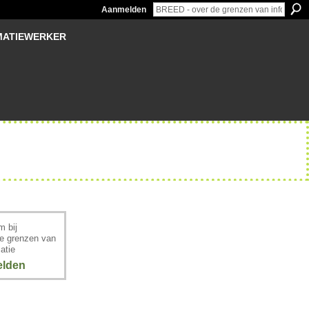
Aanmelden
MATIEWERKER
 bij
e grenzen van
atie
lden