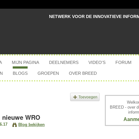
NETWERK VOOR DE INNOVATIEVE INFOR
A
MIJN PAGINA
DEELNEMERS
VIDEO'S
FORUM
N
BLOGS
GROEPEN
OVER BREED
Toevoegen
Welkom
BREED - over d
inform
en nieuwe WRO
Aanme
6.17
Blog bekijken