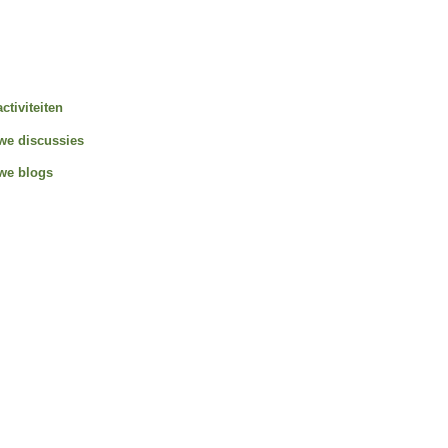
activiteiten
we discussies
we blogs