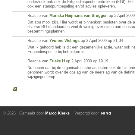
onderzoek ook ook de Erfgoedinspectie betrokken (EGI). Het r
ook een standpuntbepaling en/of advies opleveren.
Reactie van
Mariska Heijmans-van Bruggen
op 3 April 2009
Dat zou mooi zijn. Hier wordt er binnenkort besloten over de 
diverse RO standaarden vind ik weinig over eisen aan duurza
bestemmingsplannen
Reactie van
Yvonne Welings
op 2 April 2009 op 21.34
Wat ik gehoord heb is dit een gezamenlijke actie, waar ook he
Erfgoedinspectie bij betrokken is.
Reactie van
Frieke H
op 2 April 2009 op 19.19
Nu hopen dat bij de organisatorische aspecten ook de historie
genomen wordt over de opslag van de neerslag van de defini
wijzigingen erop...
© 2026 Gemaakt door
Marco Klerks
. Verzorgd door