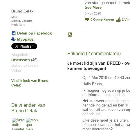
van start gaan met de met
See More
Bruno Celak
5 Nov 2020
Man
0
Opmerkingen
1
Vin
Sittard, Limburg
Nederland
Delen op Facebook
MySpace
Prikbord (2 commentaren)
Blogteksten
(46)
Discussies
Je moet lid zijn van BREED - ov
Gebeurtenissen
kunnen toevoegen!
Video's
Op 4 Mei 2018 om 10.43 ze
Vind ik leuk van Bruno
Hallo Bruno,
Celak
Ik reageer nog even op je be
de Informatiehuishouding.
Het is alweer een tijdje ge
De vrienden van
herindeling gehad en ben ik
wat betreft archieven van or
Bruno Celak
herindeling.
Oke deze moet je afsluiten, 
ben benieuwd naar het antwo
moet overdragen?