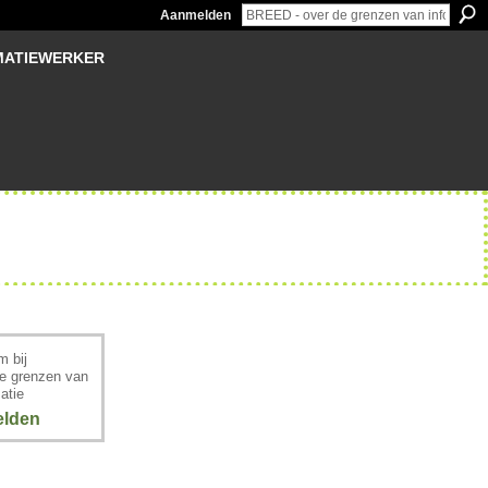
Aanmelden
MATIEWERKER
 bij
e grenzen van
atie
lden