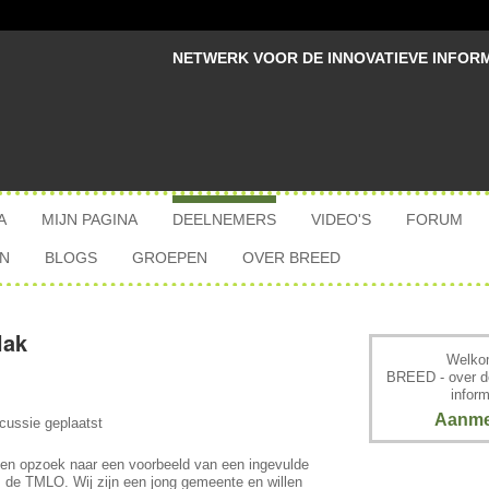
NETWERK VOOR DE INNOVATIEVE INFOR
A
MIJN PAGINA
DEELNEMERS
VIDEO'S
FORUM
N
BLOGS
GROEPEN
OVER BREED
lak
Welkom
BREED - over d
inform
Aanme
cussie geplaatst
ben opzoek naar een voorbeeld van een ingevulde
de TMLO. Wij zijn een jong gemeente en willen