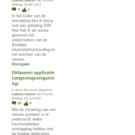
Laatste reactie
van Yvonne
Welings 30 Mrt 2017.
4
1
In het kader van de
herindeling ben ik bezig
met een opleiding IDM.
Hier heb ik als essay
genomen het
onderzoeken van de
(huidige)
informatiehuishouding en
het inrichten van de
nieuwe…
Doorgaan
Uitfaseren applicatie
(omgevingsvergunni
ng)
is deze discussie begonnen.
Laatste reactie
van Yvonne
Welings 28 Jul 2016.
20
0
Met de invoering van een
nieuwe systeem is er
onderzocht welke
functionaliteiten
overlapping hebben met
de huidige applicaties