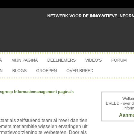
NETWERK VOOR DE INNOVATIEVE INFOR
A
MIJN PAGINA
DEELNEMERS
VIDEO'S
FORUM
N
BLOGS
GROEPEN
OVER BREED
itsgroep Informatiemanagement pagina's
Welkom
BREED - over d
inform
Aanme
taat als zelfsturend team al meer dan tien
mers met ambitie wisselen ervaringen uit
matievoorziening te verbeteren. Door als