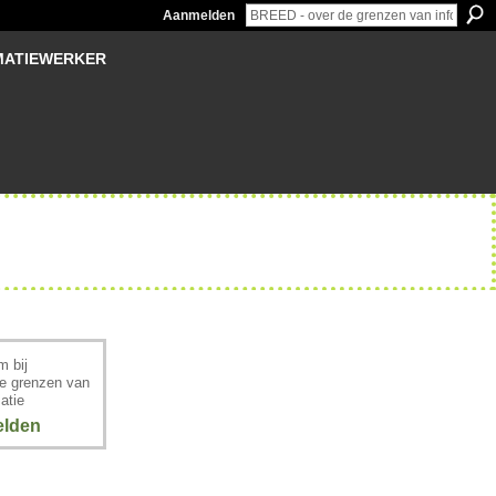
Aanmelden
MATIEWERKER
 bij
e grenzen van
atie
lden