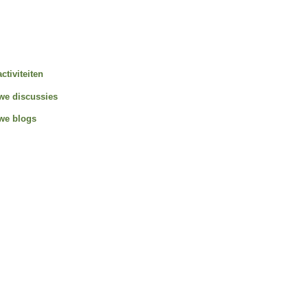
activiteiten
we discussies
we blogs