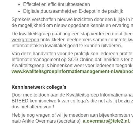
Effectief en efficiënt uitbesteden
Digitale duurzaamheid en E-depot in de praktijk
Sprekers verschaffen nieuwe inzichten door een kijkje in
de mogelijkheid om nieuw opgedane kennis en ervaring naa
De kwaliteitsgroep gaat nog een stap verder en diept thema
werkgroepen
ontwikkelen deelnemers samen concrete kwa
informatietaken kwalitatief goed te kunnen uitvoeren.
Van deze handvatten voor de praktijk kon iedereen profi
Informatiemanagement op SOD-Online dat inmiddels ter zi
Kwaliteitsgroep is binnenkort weer voor iedereen toeganke
www.kwaliteitsgroepinformatiemanagement-nl.webnod
Kennisnetwerk collega’s
Door mee te doen aan de Kwaliteitsgroep Informatiemana
BREED kennisnetwerk van collega’s die net als jij bezig z
dus niet alleen voor!
Heb je nog vragen of wil je meedoen aan bijeenkomsten v
naar Ankie Overmars (secretaris),
a.overmars@tele2.nl
.