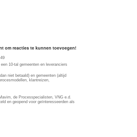
ent om reacties te kunnen toevoegen!
.49
met een 10-tal gemeenten en leveranciers
dan niet betaald) en gemeenten (altijd
 procesmodellen, klantreizen,
Mavim, de Processpecialisten, VNG e.d.
teld en geopend voor geïnteresseerden als