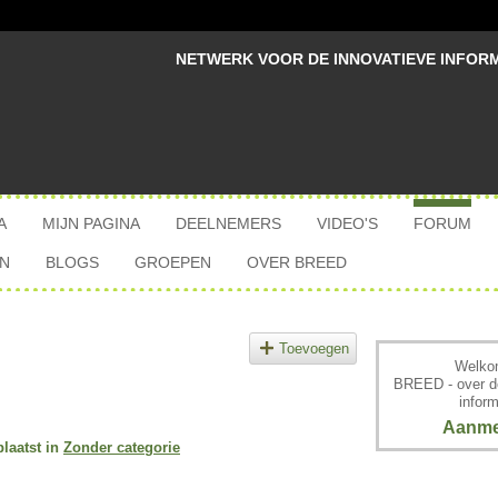
NETWERK VOOR DE INNOVATIEVE INFOR
A
MIJN PAGINA
DEELNEMERS
VIDEO'S
FORUM
N
BLOGS
GROEPEN
OVER BREED
Toevoegen
Welkom
BREED - over d
inform
Aanme
laatst in
Zonder categorie