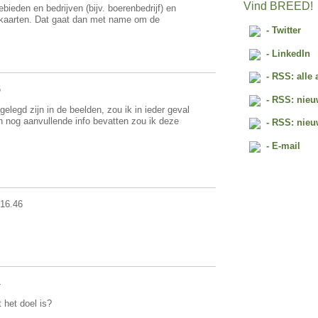
Vind BREED!
bieden en bedrijven (bijv. boerenbedrijf) en
 kaarten. Dat gaat dan met name om de
- Twitter
- LinkedIn
- RSS: alle 
6
- RSS: nieu
gelegd zijn in de beelden, zou ik in ieder geval
n nog aanvullende info bevatten zou ik deze
- RSS: nieu
- E-mail
16.46
4
 het doel is?