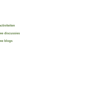
activiteiten
we discussies
we blogs