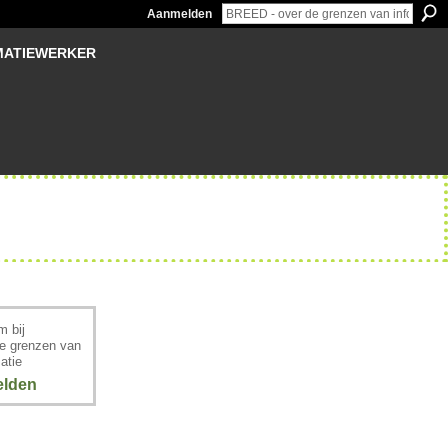
Aanmelden
MATIEWERKER
 bij
e grenzen van
atie
lden