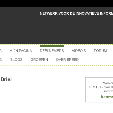
NETWERK VOOR DE INNOVATIEVE INFOR
A
MIJN PAGINA
DEELNEMERS
VIDEO'S
FORUM
N
BLOGS
GROEPEN
OVER BREED
Driel
Welkom
BREED - over d
inform
Aanme