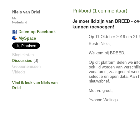
Prikbord (1 commentaar)
Niels van Driel
Man
Je moet lid zijn van BREED - ov
Nederland
kunnen toevoegen!
Delen op Facebook
Op 11 Oktober 2016 om 21.
MySpace
Beste Niels,
Welkom bij BREED.
Blogteksten
(3)
Discussies
Op dit platform delen we in
Gebeurtenissen
ook lid worden van verschill
vacatures, zaakgericht wer
Video's
selectie en open data. Aan 
nieuwsbrief.
Vind ik leuk van Niels van
Driel
Met vr. groet,
Yvonne Welings