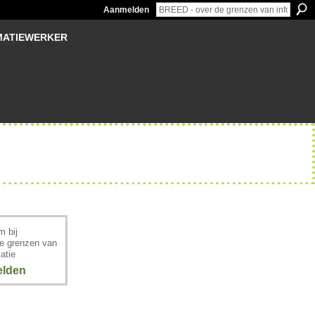
Aanmelden
MATIEWERKER
 bij
e grenzen van
atie
lden