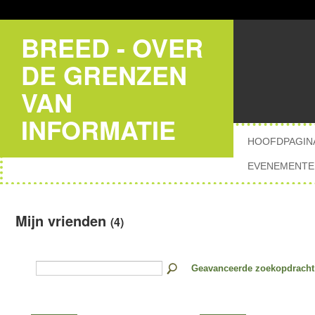
BREED - OVER
DE GRENZEN
VAN
INFORMATIE
HOOFDPAGIN
EVENEMENTE
Mijn vrienden
(4)
Geavanceerde zoekopdracht