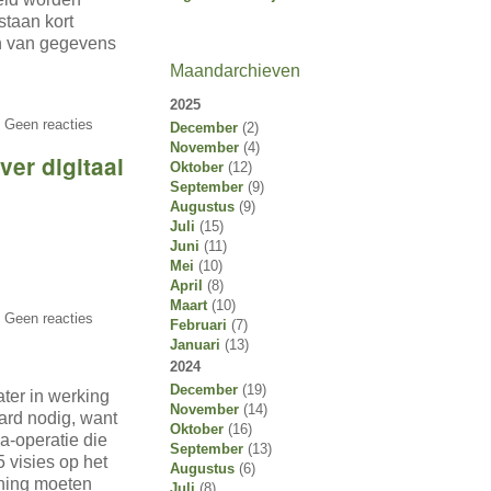
taan kort
en van gegevens
Maandarchieven
2025
 Geen reacties
December
(2)
November
(4)
er digitaal
Oktober
(12)
September
(9)
Augustus
(9)
Juli
(15)
Juni
(11)
Mei
(10)
April
(8)
Maart
(10)
 Geen reacties
Februari
(7)
Januari
(13)
2024
December
(19)
ater in werking
November
(14)
hard nodig, want
Oktober
(16)
a-operatie die
September
(13)
 visies op het
Augustus
(6)
ening moeten
Juli
(8)