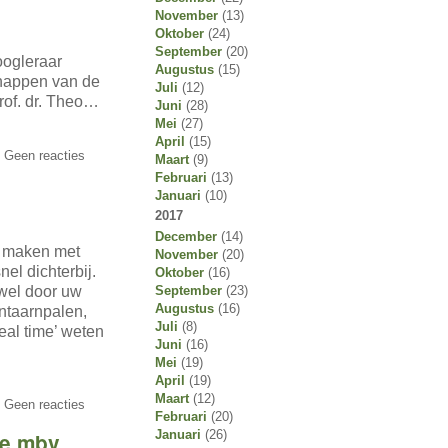
November
(13)
Oktober
(24)
September
(20)
oogleraar
Augustus
(15)
happen van de
Juli
(12)
rof. dr. Theo…
Juni
(28)
Mei
(27)
April
(15)
 Geen reacties
Maart
(9)
Februari
(13)
Januari
(10)
2017
December
(14)
e maken met
November
(20)
el dichterbij.
Oktober
(16)
 wel door uw
September
(23)
Augustus
(16)
ntaarnpalen,
Juli
(8)
eal time’ weten
Juni
(16)
Mei
(19)
April
(19)
Maart
(12)
 Geen reacties
Februari
(20)
Januari
(26)
ie mbv