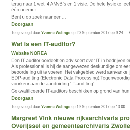
terug naar 1 wet, 4 AMvB’s en 1 visie. De hele fysieke l
één noemer.
Bent u op zoek naar een…
Doorgaan
Toegevoegd door
Yvonne Welings
op 20 September 2017 op 9.24 — 
Wat is een IT-auditor?
Website NOREA
Een IT-auditor oordeelt en adviseert over IT in bedrijven e
Als professional is hij de aangewezen deskundige om ee
beoordeling uit te voeren. Het vakgebied werd aanvankeli
EDP-auditing (Electronic Data Processing).Tegenwoordi
voorkeur aan de aanduiding ‘IT-auditing’.
Gekwalificeerde IT-auditors beschikken op grond van hu
Doorgaan
Toegevoegd door
Yvonne Welings
op 19 September 2017 op 13.00 —
Margreet Vink nieuwe rijksarchivaris pro
Overijssel en gemeentearchivaris Zwoll