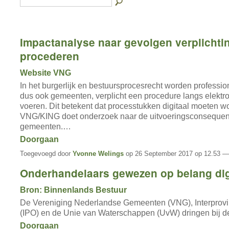
Impactanalyse naar gevolgen verplichtin
procederen
Website VNG
In het burgerlijk en bestuursprocesrecht worden profession
dus ook gemeenten, verplicht een procedure langs elektr
voeren. Dit betekent dat processtukken digitaal moeten w
VNG/KING doet onderzoek naar de uitvoeringsconsequen
gemeenten.…
Doorgaan
Toegevoegd door
Yvonne Welings
op 26 September 2017 op 12.53 —
Onderhandelaars gewezen op belang digi
Bron: Binnenlands Bestuur
De Vereniging Nederlandse Gemeenten (VNG), Interprovi
(IPO) en de Unie van Waterschappen (UvW) dringen bij 
Doorgaan