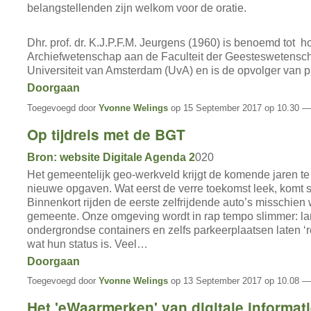
belangstellenden zijn welkom voor de oratie.
Dhr. prof. dr. K.J.P.F.M. Jeurgens (1960) is benoemd tot h
Archiefwetenschap aan de Faculteit der Geesteswetensc
Universiteit van Amsterdam (UvA) en is de opvolger van p
Doorgaan
Toegevoegd door
Yvonne Welings
op 15 September 2017 op 10.30 —
Op tijdreis met de BGT
Bron: website Digitale Agenda 2
020
Het gemeentelijk geo-werkveld krijgt de komende jaren t
nieuwe opgaven. Wat eerst de verre toekomst leek, komt sn
Binnenkort rijden de eerste zelfrijdende auto’s misschien
gemeente. Onze omgeving wordt in rap tempo slimmer: la
ondergrondse containers en zelfs parkeerplaatsen laten ‘r
wat hun status is. Veel…
Doorgaan
Toegevoegd door
Yvonne Welings
op 13 September 2017 op 10.08 —
Het 'eWaarmerken' van digitale informat