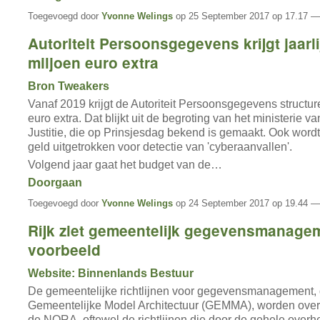
Toegevoegd door
Yvonne Welings
op 25 September 2017 op 17.17 —
Autoriteit Persoonsgegevens krijgt jaarli
miljoen euro extra
Bron Tweakers
Vanaf 2019 krijgt de Autoriteit Persoonsgegevens structur
euro extra. Dat blijkt uit de begroting van het ministerie v
Justitie, die op Prinsjesdag bekend is gemaakt. Ook wordt
geld uitgetrokken voor detectie van 'cyberaanvallen'.
Volgend jaar gaat het budget van de…
Doorgaan
Toegevoegd door
Yvonne Welings
op 24 September 2017 op 19.44 —
Rijk ziet gemeentelijk gegevensmanagem
voorbeeld
Website: Binnenlands Bestuur
De gemeentelijke richtlijnen voor gegevensmanagement,
Gemeentelijke Model Architectuur (GEMMA), worden ov
de NORA, oftewel de richtlijnen die door de gehele over