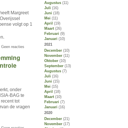
Augustus
(11)
Juli
(16)
heeft Margreet
Juni
(18)
Overijssel
Mei
(11)
April
(19)
mpense
volgt op 1
Maart
(26)
Februari
(9)
n.
Januari
(10)
2021
 Geen reacties
December
(10)
temming
November
(11)
Oktober
(10)
ntrole
September
(13)
Augustus
(7)
Juli
(16)
Juni
(15)
Mei
(15)
rkt, onder
April
(18)
ENSIA-BAG te
Maart
(10)
recent tot
Februari
(7)
arvan de vragen
Januari
(16)
2020
December
(21)
November
(17)
 Geen reacties