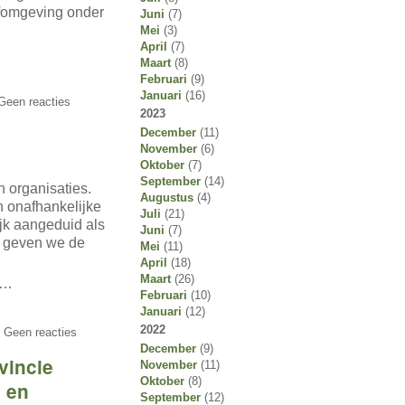
eefomgeving onder
Juni
(7)
Mei
(3)
April
(7)
Maart
(8)
Februari
(9)
Januari
(16)
Geen reacties
2023
December
(11)
November
(6)
Oktober
(7)
September
(14)
n organisaties.
Augustus
(4)
n onafhankelijke
Juli
(21)
jk aangeduid als
Juni
(7)
g geven we de
Mei
(11)
April
(18)
Maart
(26)
n…
Februari
(10)
Januari
(12)
2022
 Geen reacties
December
(9)
vincie
November
(11)
Oktober
(8)
e en
September
(12)