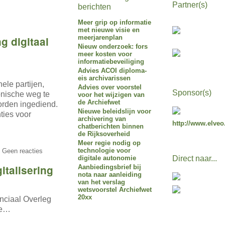
Partner(s)
berichten
Meer grip op informatie
met nieuwe visie en
meerjarenplan
g digitaal
Nieuw onderzoek: fors
meer kosten voor
informatiebeveiliging
Advies ACOI diploma-
eis archivarissen
ele partijen,
Advies over voorstel
Sponsor(s)
onische weg te
voor het wijzigen van
de Archiefwet
orden ingediend.
Nieuwe beleidslijn voor
ties voor
archivering van
http://www.elveo
chatberichten binnen
de Rijksoverheid
Meer regie nodig op
technologie voor
 Geen reacties
digitale autonomie
Direct naar...
talisering
Aanbiedingsbrief bij
nota naar aanleiding
van het verslag
wetsvoorstel Archiefwet
20xx
nciaal Overleg
de…