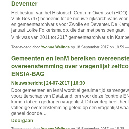
Deventer
Het bestuur van het Historisch Centrum Overijssel (HCO) 
Vink-Bos (47) benoemd tot de nieuwe rijksarchivaris voor 
en
gemeentearchivaris voor Zwolle en Deventer. De Ka
januari Lolke Folkertsma op, die dan met pensioen gaat.
Vink was van 2011 tot 2017 gemeentearchivaris in Kampe
Toegevoegd door
Yvonne Welings
op 18 September 2017 op 19.59 —
Gemeenten en IenM bereiken overeens
overeenstemming over vragenlijst zelfco
ENSIA-BAG
Nieuwsbericht | 24-07-2017 | 16:30
Door gemeenten en IenM wordt al geruime tijd samengewe
voorzitterschap van DataLand, om voor de zelfcontrole 
komen tot een gedragen vragenlijst. Dit overleg heeft heel 
volledige overeenstemming geleid op een vragenlijst wa
geheel door de…
Doorgaan
Toegevoegd door
Yvonne Welings
op 16 September 2017 op 18.38 —