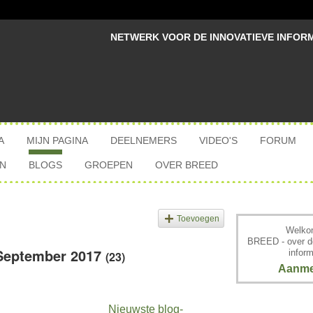
NETWERK VOOR DE INNOVATIEVE INFOR
A
MIJN PAGINA
DEELNEMERS
VIDEO'S
FORUM
N
BLOGS
GROEPEN
OVER BREED
Toevoegen
Welkom
BREED - over d
 September 2017
inform
(23)
Aanme
Nieuwste blog-