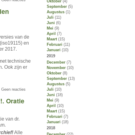
Oktober
(4)
September
(5)
len
Augustus
(1)
Juli
(11)
Juni
(6)
Mei
(9)
April
(7)
versies van de
Maart
(15)
 (iso19115) en
Februari
(11)
er 2017.
Januari
(10)
2019
 met technische
December
(7)
. Ook zijn er
November
(10)
Oktober
(8)
September
(13)
Augustus
(5)
 Geen reacties
Juli
(10)
Juni
(18)
!. Oratie
Mei
(9)
April
(10)
Maart
(15)
Februari
(7)
e van dr.
Januari
(18)
am.
2018
rchief!
Alle
December
(22)