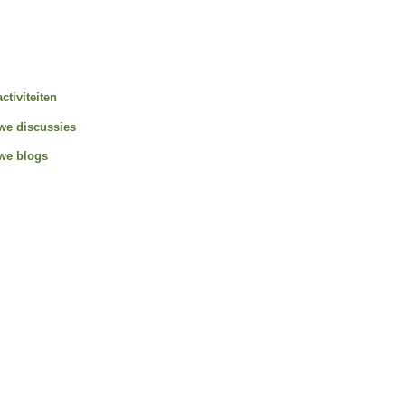
activiteiten
we discussies
we blogs