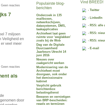
Vind BREED!
Populairste blog-
 Geen reacties
berichten
- Twitter
jks 7
Onderzoek in 135
- LinkedIn
mailboxen,
netwerkschijven,
- RSS: alle 
datasystemen, DMS,
taakapplicaties
- RSS: nieu
Archiefwet laat geen
eel 7 miljoen
ruimte voor 'weglakken'
an Veiligheid en
zoals bij de Wob
- RSS: nieu
 er veel meer
Dag van de Digitale
- E-mail
Duurzaamheid
Jaarbeurs Utrecht 14
juni 2016
Nieuws over
zaakgericht werken
 Geen reacties
Modernisering van de
Archiefwet moet
ent als
doorgaan, ook onder
het demissionaire
kabinet
Verplicht gebruik
berichtenbox
belastingdienst
 de
Bewaren en vernietigen
ergenomen door
van BRP-bescheiden:
regels en termijnen
heid worden