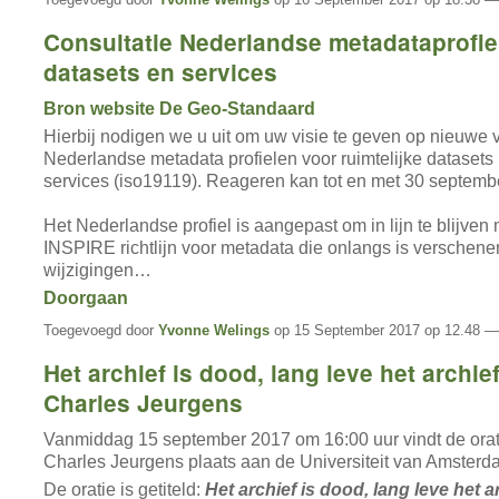
Consultatie Nederlandse metadataprofie
datasets en services
Bron website De Geo-Standaard
Hierbij nodigen we u uit om uw visie te geven op nieuwe 
Nederlandse metadata profielen voor ruimtelijke datasets
services (iso19119). Reageren kan tot en met 30 septemb
Het Nederlandse profiel is aangepast om in lijn te blijven
INSPIRE richtlijn voor metadata die onlangs is verschenen
wijzigingen…
Doorgaan
Toegevoegd door
Yvonne Welings
op 15 September 2017 op 12.48 —
Het archief is dood, lang leve het archief
Charles Jeurgens
Vanmiddag 15 september 2017 om 16:00 uur vindt de orati
Charles Jeurgens plaats aan de Universiteit van Amsterd
De oratie is getiteld:
Het archief is dood, lang leve het a