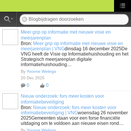
Meer grip op informatie met nieuwe visie en
meerjarenplan
Bron:
Meer grip op informatie met nieuwe visie en
meerjarenplan | VNG
dinsdag 16 december 2025De
VNG heeft de Visie op Informatiehuishouding en het
Strategisch meerjarenplan digitale
informatiehuishouding…
By
Yvonne Welings
20 Dec 2025
0
0
Nieuw onderzoek: fors meer kosten voor
informatiebeveiliging
Bron:
Nieuw onderzoek: fors meer kosten voor
informatiebeveiliging | VNG
woensdag 26 november
2025Gemeenten staan voor een forse financiële
uitdaging om te voldoen aan nieuwe eisen rond…
By
Yvonne Welings