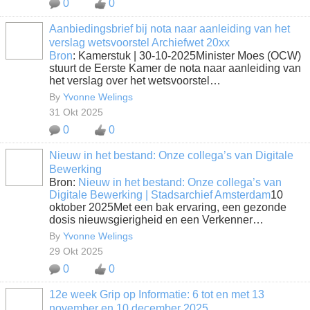
0
0
Aanbiedingsbrief bij nota naar aanleiding van het
verslag wetsvoorstel Archiefwet 20xx
Bron
: Kamerstuk | 30-10-2025Minister Moes (OCW)
stuurt de Eerste Kamer de nota naar aanleiding van
het verslag over het wetsvoorstel…
By
Yvonne Welings
31 Okt 2025
0
0
Nieuw in het bestand: Onze collega’s van Digitale
Bewerking
Bron:
Nieuw in het bestand: Onze collega’s van
Digitale Bewerking | Stadsarchief Amsterdam
10
oktober 2025Met een bak ervaring, een gezonde
dosis nieuwsgierigheid en een Verkenner…
By
Yvonne Welings
29 Okt 2025
0
0
12e week Grip op Informatie: 6 tot en met 13
november en 10 december 2025