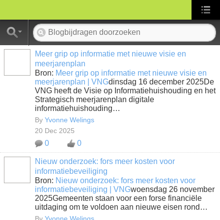
Meer grip op informatie met nieuwe visie en
meerjarenplan
Bron:
Meer grip op informatie met nieuwe visie en
meerjarenplan | VNG
dinsdag 16 december 2025De
VNG heeft de Visie op Informatiehuishouding en het
Strategisch meerjarenplan digitale
informatiehuishouding…
By
Yvonne Welings
20 Dec 2025
0
0
Nieuw onderzoek: fors meer kosten voor
informatiebeveiliging
Bron:
Nieuw onderzoek: fors meer kosten voor
informatiebeveiliging | VNG
woensdag 26 november
2025Gemeenten staan voor een forse financiële
uitdaging om te voldoen aan nieuwe eisen rond…
By
Yvonne Welings