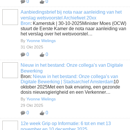
0
0
Aanbiedingsbrief bij nota naar aanleiding van het
verslag wetsvoorstel Archiefwet 20xx
Bron
: Kamerstuk | 30-10-2025Minister Moes (OCW)
stuurt de Eerste Kamer de nota naar aanleiding van
het verslag over het wetsvoorstel…
By
Yvonne Welings
31 Okt 2025
0
0
Nieuw in het bestand: Onze collega’s van Digitale
Bewerking
Bron:
Nieuw in het bestand: Onze collega’s van
Digitale Bewerking | Stadsarchief Amsterdam
10
oktober 2025Met een bak ervaring, een gezonde
dosis nieuwsgierigheid en een Verkenner…
By
Yvonne Welings
29 Okt 2025
0
0
12e week Grip op Informatie: 6 tot en met 13
november en 10 december 2025