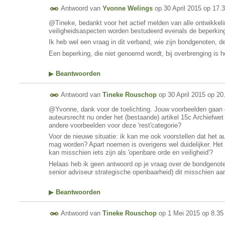
Antwoord van
Yvonne Welings
op
30 April 2015 op 17.
@Tineke, bedankt voor het actief melden van alle ontwikkelin
veiligheidsaspecten worden bestudeerd evenals de beperkin
Ik heb wel een vraag in dit verband, wie zijn bondgenoten, d
Een beperking, die niet genoemd wordt, bij overbrenging is h
▶
Beantwoorden
Antwoord van
Tineke Rouschop
op
30 April 2015 op 20
@Yvonne, dank voor de toelichting. Jouw voorbeelden gaan d
auteursrecht nu onder het (bestaande) artikel 15c Archiefw
andere voorbeelden voor deze 'rest'categorie?
Voor de nieuwe situatie: ik kan me ook voorstellen dat het a
mag worden? Apart noemen is overigens wel duidelijker. Het 
kan misschien iets zijn als 'openbare orde en veiligheid'?
Helaas heb ik geen antwoord op je vraag over de bondgenot
senior adviseur strategische openbaarheid) dit misschien a
▶
Beantwoorden
Antwoord van
Tineke Rouschop
op
1 Mei 2015 op 8.35