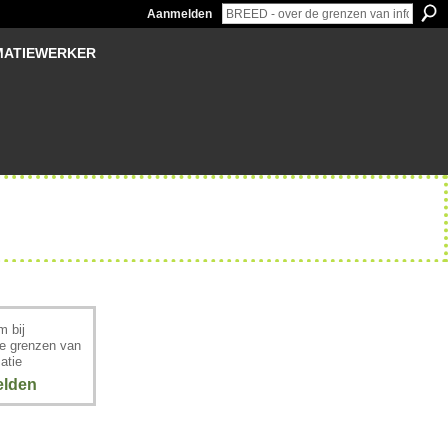
Aanmelden
MATIEWERKER
 bij
e grenzen van
atie
lden