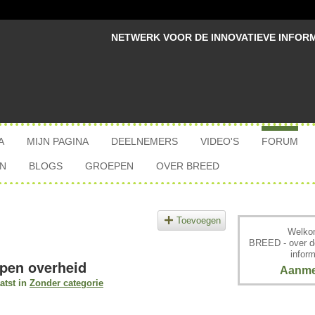
NETWERK VOOR DE INNOVATIEVE INFOR
A
MIJN PAGINA
DEELNEMERS
VIDEO'S
FORUM
N
BLOGS
GROEPEN
OVER BREED
Toevoegen
Welkom
BREED - over d
inform
open overheid
Aanme
atst in
Zonder categorie