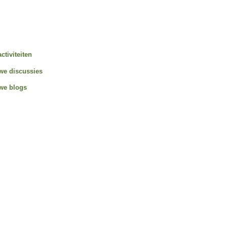
activiteiten
we discussies
we blogs