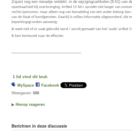
Zojuist nog een nieuwtje ontdekt: in de wijzigingsartikelen (9.51) van
openbaarheid bij overbrenging. Artikel 15 lid c spreekt niet langer van oneve
rechts-)
personen
, maar alleen nog van benadeling van een ander
belang
dan e
van de Staat of bondgenoten. Daarbij is milieu-informatie uitgezonderd, die m
beperkingsgronden aanwezig.
Ik weet niet of er vaak gebruikt werd / wordt gemaakt van het 'oude' artikel 
Ik ben benieuwd naar de effecten.
1 lid vind dit leuk
MySpace
Facebook
Weergaven:
606
▶
Hierop reageren
Berichten in deze discussie