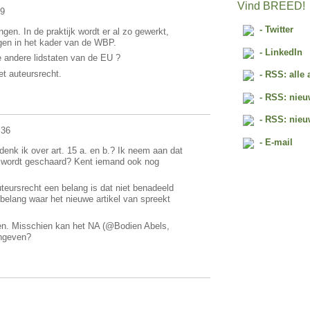
Vind BREED!
39
- Twitter
gen. In de praktijk wordt er al zo gewerkt,
gen in het kader van de WBP.
- LinkedIn
e andere lidstaten van de EU ?
et auteursrecht.
- RSS: alle 
- RSS: nieu
- RSS: nieu
.36
- E-mail
enk ik over art. 15 a. en b.? Ik neem aan dat
et wordt geschaard? Kent iemand ook nog
uteursrecht een belang is dat niet benadeeld
belang waar het nieuwe artikel van spreekt
en. Misschien kan het NA (@Bodien Abels,
angeven?