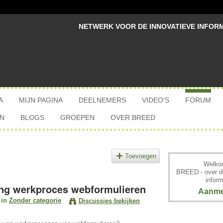
NETWERK VOOR DE INNOVATIEVE INFOR
A
MIJN PAGINA
DEELNEMERS
VIDEO'S
FORUM
N
BLOGS
GROEPEN
OVER BREED
Toevoegen
Welkom
BREED - over d
inform
ring werkproces webformulieren
Aanme
 in
Zonder categorie
Discussies bekijken