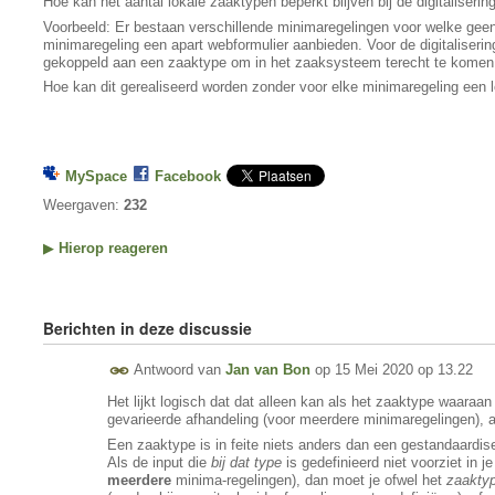
Hoe kan het aantal lokale zaaktypen beperkt blijven bij de digitalise
Voorbeeld: Er bestaan verschillende minimaregelingen voor welke geen
minimaregeling een apart webformulier aanbieden. Voor de digitaliseri
gekoppeld aan een zaaktype om in het zaaksysteem terecht te komen e
Hoe kan dit gerealiseerd worden zonder voor elke minimaregeling ee
MySpace
Facebook
Weergaven:
232
▶
Hierop reageren
Berichten in deze discussie
Antwoord van
Jan van Bon
op
15 Mei 2020 op 13.22
Het lijkt logisch dat dat alleen kan als het zaaktype waaraan
gevarieerde afhandeling (voor meerdere minimaregelingen), a
Een zaaktype is in feite niets anders dan een gestandaardi
Als de input die
bij dat type
is gedefinieerd niet voorziet in je
meerdere
minima-regelingen), dan moet je ofwel het
zaakty