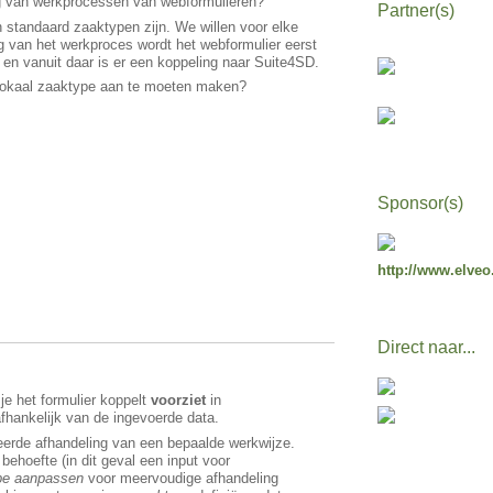
ring van werkprocessen van webformulieren?
Partner(s)
 standaard zaaktypen zijn. We willen voor elke
ng van het werkproces wordt het webformulier eerst
n vanuit daar is er een koppeling naar Suite4SD.
n lokaal zaaktype aan te moeten maken?
Sponsor(s)
http://www.elveo
Direct naar...
 je het formulier koppelt
voorziet
in
fhankelijk van de ingevoerde data.
seerde afhandeling van een bepaalde werkwijze.
 behoefte (in dit geval een input voor
pe aanpassen
voor meervoudige afhandeling