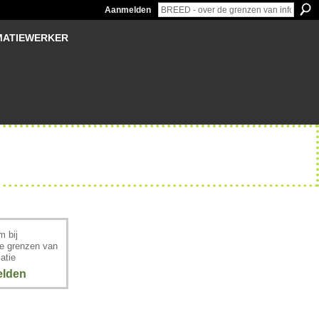
Aanmelden
MATIEWERKER
 bij
e grenzen van
atie
lden