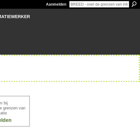
Aanmelden
MATIEWERKER
 bij
e grenzen van
atie
lden