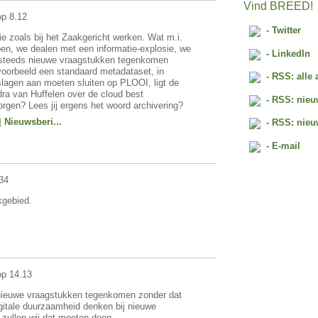
Vind BREED!
p 8.12
- Twitter
e zoals bij het Zaakgericht werken. Wat m.i.
ben, we dealen met een informatie-explosie, we
- LinkedIn
steeds nieuwe vraagstukken tegenkomen
 voorbeeld een standaard metadataset, in
- RSS: alle 
slagen aan moeten sluiten op PLOOI, ligt de
ndra van Huffelen over de cloud best
- RSS: nieu
orgen? Lees jij ergens het woord archivering?
 Nieuwsberi...
- RSS: nieu
- E-mail
34
kgebied.
op 14.13
s nieuwe vraagstukken tegenkomen zonder dat
digitale duurzaamheid denken bij nieuwe
 zullen wij dat moeten doen.