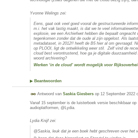
Yvonne Welings zei:
Eens, gaat ook veel goed vooral de gestructureerde inform
m.i. het vak lastig maakt, is dat we te veel informatiewet
explosie, we een Archiefwet hebben die bepaalt
ongeacht 
tegenkomen zonder dat de oude al zijn opgelost. Als laats
metadataset, in 2012!! heeft de B5 hier al om gevraagd. N
op PLOOI, ligt de ontwikkeling weer stil. Zelf vind de rec
cloud best verontrustend, hoe ga je digitale duurzaamheid 
woord archivering?
Werken ‘in de cloud’ wordt mogelijk voor Rijksoverheid
▶
Beantwoorden
Antwoord van
Saskia Giesbers
op
12 September 2022 
Vanaf 15 september is de luisterboek versie beschikbaar op 
audioplatformen, @Lydia.
Lydia Knijf zei:
@Saskia, leuk dat je een boek hebt geschreven over het 