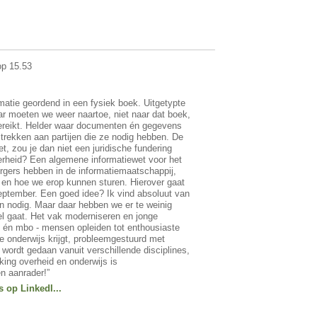
op 15.53
matie geordend in een fysiek boek. Uitgetypte
ar moeten we weer naartoe, niet naar dat boek,
 bereikt. Helder waar documenten én gegevens
trekken aan partijen die ze nodig hebben. De
t, zou je dan niet een juridische fundering
erheid? Een algemene informatiewet voor het
rgers hebben in de informatiemaatschappij,
en hoe we erop kunnen sturen. Hierover gaat
eptember. Een goed idee? Ik vind absoluut van
en nodig. Maar daar hebben we er te weinig
nel gaat. Het vak moderniseren en jonge
 én mbo - mensen opleiden tot enthousiaste
e onderwijs krijgt, probleemgestuurd met
wordt gedaan vanuit verschillende disciplines,
ng overheid en onderwijs is
n aanrader!”
 op LinkedI...