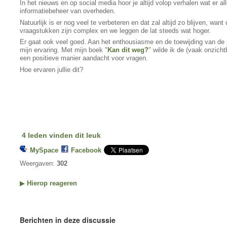
In het nieuws en op social media hoor je altijd volop verhalen wat er 
informatiebeheer van overheden.
Natuurlijk is er nog veel te verbeteren en dat zal altijd zo blijven, wa
vraagstukken zijn complex en we leggen de lat steeds wat hoger.
Er gaat ook veel goed. Aan het enthousiasme en de toewijding van de (in
mijn ervaring. Met mijn boek "
Kan dit weg?
" wilde ik de (vaak onzich
een positieve manier aandacht voor vragen.
Hoe ervaren jullie dit?
4 leden vinden dit leuk
MySpace
Facebook
Weergaven:
302
▶
Hierop reageren
Berichten in deze discussie