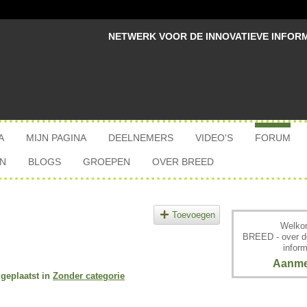
NETWERK VOOR DE INNOVATIEVE INFOR
A
MIJN PAGINA
DEELNEMERS
VIDEO'S
FORUM
N
BLOGS
GROEPEN
OVER BREED
Toevoegen
Welkom
BREED - over d
inform
Aanme
geplaatst in
Zonder categorie