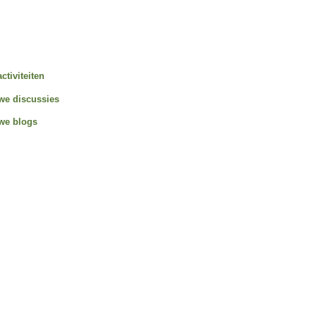
activiteiten
we discussies
we blogs