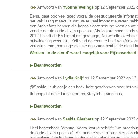
Antwoord van
Yvonne Welings
op
12 September 2022 o
Eens, gaat ook veel goed vooral de gestructureerde informati
het vak lastig maakt, is dat we te veel informatiewetten heb
een Archiefwet hebben die bepaalt
ongeacht de vorm
en we 
zonder dat de oude al zijn opgelost. Als laatste noem ik als
2012!! heeft de B5 hier al om gevraagd. Nu we alle overheid
ontwikkeling weer stil. Zelf vind de recente brief van Alexa
verontrustend, hoe ga je digitale duurzaamheid in de cloud b
Werken ‘in de cloud’ wordt mogelijk voor Rijksoverheid |
▶
Beantwoorden
Antwoord van
Lydia Knijf
op
12 September 2022 op 13.
@Saskia, leuk dat je een boek hebt geschreven over het va
Ik hoop dat deze binnenkort op Storytel te vinden is.
▶
Beantwoorden
Antwoord van
Saskia Giesbers
op
12 September 2022 
Heel herkenbaar, Yvonne. Vooral wat je schrijft: "we steed
de oude al zijn opgelost". Als andere specialisten niet aan 
technologie (zoals degenen die met de cloud bezig zijn), dan