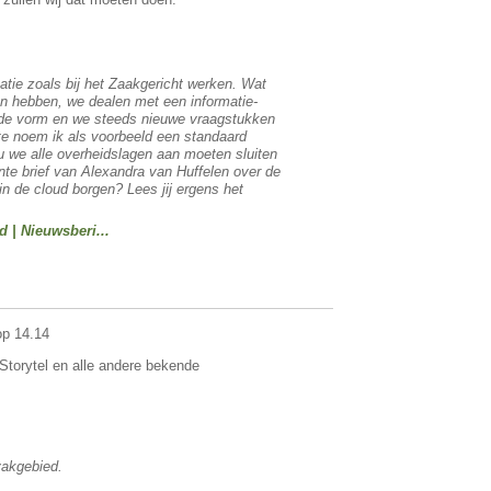
atie zoals bij het Zaakgericht werken. Wat
ten hebben, we dealen met een informatie-
de vorm
en we steeds nieuwe vraagstukken
te noem ik als voorbeeld een standaard
u we alle overheidslagen aan moeten sluiten
ente brief van Alexandra van Huffelen over de
in de cloud borgen? Lees jij ergens het
 | Nieuwsberi...
op 14.14
Storytel en alle andere bekende
vakgebied.