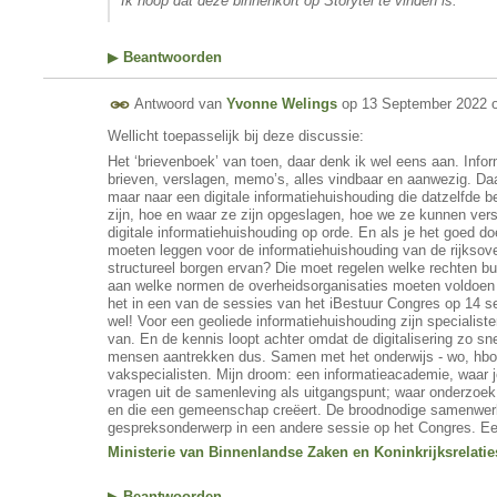
Ik hoop dat deze binnenkort op Storytel te vinden is.
▶
Beantwoorden
Antwoord van
Yvonne Welings
op
13 September 2022 
Wellicht toepasselijk bij deze discussie:
Het ‘brievenboek’ van toen, daar denk ik wel eens aan. Infor
brieven, verslagen, memo’s, alles vindbaar en aanwezig. Da
maar naar een digitale informatiehuishouding die datzelfde
zijn, hoe en waar ze zijn opgeslagen, hoe we ze kunnen vers
digitale informatiehuishouding op orde. En als je het goed doe
moeten leggen voor de informatiehuishouding van de rijksov
structureel borgen ervan? Die moet regelen welke rechten bu
aan welke normen de overheidsorganisaties moeten voldoen 
het in een van de sessies van het iBestuur Congres op 14 s
wel! Voor een geoliede informatiehuishouding zijn specialist
van. En de kennis loopt achter omdat de digitalisering zo s
mensen aantrekken dus. Samen met het onderwijs - wo, hbo
vakspecialisten. Mijn droom: een informatieacademie, waar j
vragen uit de samenleving als uitgangspunt; waar onderzoek 
en die een gemeenschap creëert. De broodnodige samenwerki
gespreksonderwerp in een andere sessie op het Congres. Ee
Ministerie van Binnenlandse Zaken en Koninkrijksrelaties
▶
Beantwoorden