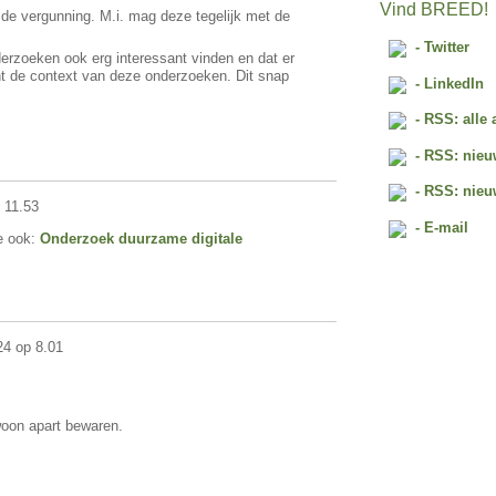
Vind BREED!
p de vergunning. M.i. mag deze tegelijk met de
- Twitter
derzoeken ook erg interessant vinden en dat er
 de context van deze onderzoeken. Dit snap
- LinkedIn
- RSS: alle 
- RSS: nieu
- RSS: nieu
 11.53
- E-mail
e ook:
Onderzoek duurzame digitale
4 op 8.01
woon apart bewaren.