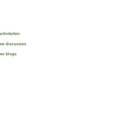
activiteiten
we discussies
we blogs