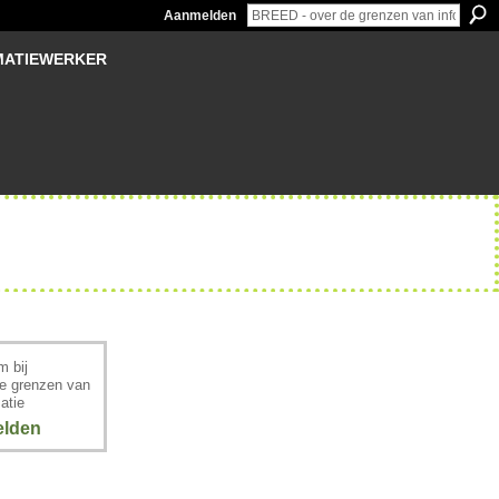
Aanmelden
MATIEWERKER
 bij
e grenzen van
atie
lden