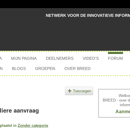
NETWERK VOOR DE INNOVATIEVE INFOR
A
MIJN PAGINA
DEELNEMERS
VIDEO'S
FORUM
N
BLOGS
GROEPEN
OVER BREED
Toevoegen
Welkom
BREED - over d
inform
liere aanvraag
Aanme
plaatst in
Zonder categorie